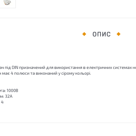
ОПИС
ч під DIN призначений для використання в електричних системах 
н має 4 полюси та виконаний у сірому кольорі.
га: 1000В
м: 32А
 4