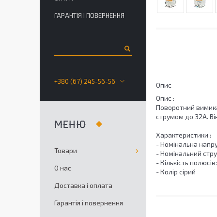
ГАРАНТІЯ І ПОВЕРНЕННЯ
+380 (67) 245-56-56
Опис
Опис :
Поворотний вимика
струмом до 32А. Ві
Характеристики :
- Номінальна напру
Товари
- Номінальний стру
- Кількість полюсів:
О нас
- Колір сірий
Доставка і оплата
Гарантія і повернення