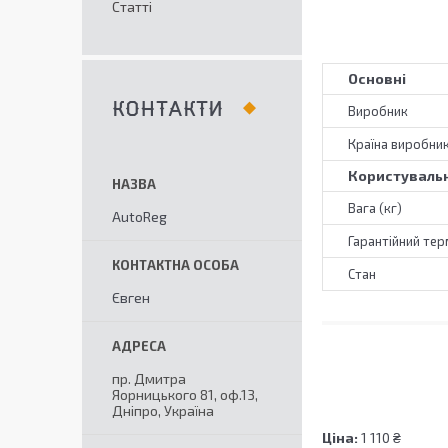
Статті
Основні
КОНТАКТИ
Виробник
Країна виробни
Користувальн
Вага (кг)
AutoReg
Гарантійний тер
Стан
Євген
пр. Дмитра
Яорницького 81, оф.13,
Дніпро, Україна
Ціна:
1 110 ₴