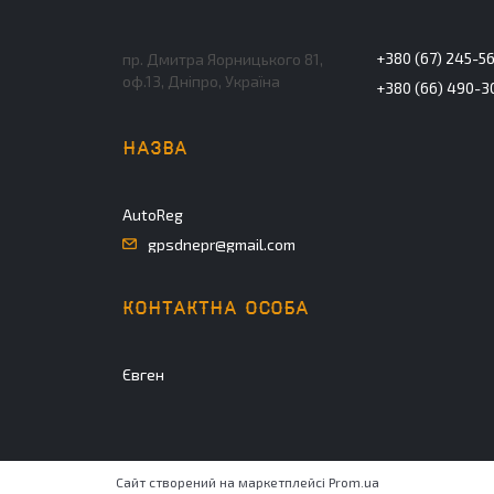
+380 (67) 245-5
пр. Дмитра Яорницького 81,
оф.13, Дніпро, Україна
+380 (66) 490-3
AutoReg
gpsdnepr@gmail.com
Євген
Сайт створений на маркетплейсі
Prom.ua