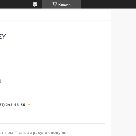
Кошик
EY
8
67) 245-56-56
отягом 14 днів
за рахунок покупця