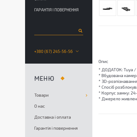
ГАРАНТІЯ І ПОВЕРНЕННЯ
+380 (67) 245-56-56
Опис
* ДОДАТОК: Tuya / 
* Вбудована камера
* 3D-розпізнавання
* Спосіб розблоку
* Корпус замку: 24
Товари
* Джерело живленн
О нас
Доставка і оплата
Гарантія і повернення