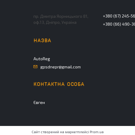
+380 (67) 245-5
пр. Дмитра Яорницького 81,
оф.13, Дніпро, Україна
+380 (66) 490-3
AutoReg
gpsdnepr@gmail.com
Євген
Сайт створений на маркетплейсі
Prom.ua