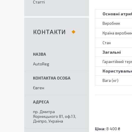
Статті
Основні атри
Виробник
КОНТАКТИ
Країна виробни
Стан
Загальні
Гарантійний тер
AutoReg
Користувальн
Вага (кг)
Євген
пр. Дмитра
Яорницького 81, оф.13,
Дніпро, Україна
Ціна:
8 400 ₴