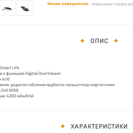
повернення товару пр
ОПИС
Smart Life
 з функцією Digital DoorViewer
 осіб.
вання: додаток+обличчя+відбиток пальця+код+карта+ключ
-240 6068
я: 4200 мАчЛітій
ХАРАКТЕРИСТИКИ