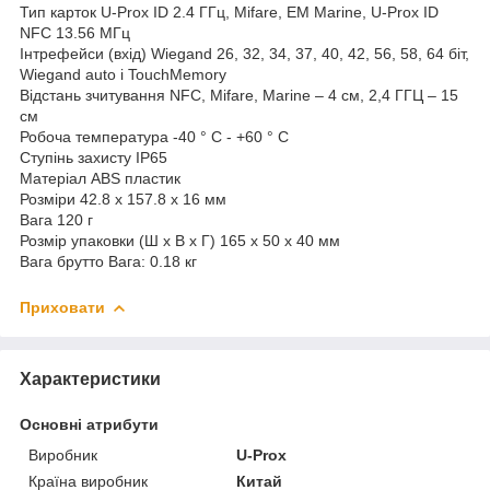
Тип карток U-Prox ID 2.4 ГГц, Mifare, EM Marine, U-Prox ID
NFC 13.56 МГц
Інтрефейси (вхід) Wiegand 26, 32, 34, 37, 40, 42, 56, 58, 64 біт,
Wiegand auto і TouchMemory
Відстань зчитування NFC, Mifare, Marine – 4 см, 2,4 ГГЦ – 15
см
Робоча температура -40 ° С - +60 ° С
Ступінь захисту IP65
Матеріал ABS пластик
Розміри 42.8 х 157.8 х 16 мм
Вага 120 г
Розмір упаковки (Ш х В х Г) 165 x 50 x 40 мм
Вага брутто Вага: 0.18 кг
Приховати
Характеристики
Основні атрибути
Виробник
U-Prox
Країна виробник
Китай