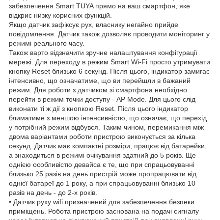
забезпечення Smart TUYA прямо на ваш смартфон, яке
відкриє низку корисних функцій.
Якщо датчик зафіксує рух, власнику негайно прийде
повідомлення. Датчик також дозволяє проводити моніторинг у
режимі реального часу.
Також варто відзначити зручне налаштування конфігурації
мережі. Для переходу в режим Smart Wi-Fi просто утримувати
кнопку Reset близько 6 секунд. Після цього, індикатор замигає
інтенсивно, що означатиме, що ви перейшли в бажаний
режим. Для роботи з датчиком зі смартфона необхідно
перейти в режим точки доступу - AP Mode. Для цього слід
виконати ті ж дії з кнопкою Reset. Після цього індикатор
блиматиме з меншою інтенсивністю, що означає, що перехід
у потрібний режим відбувся. Таким чином, перемикання між
двома варіантами роботи пристрою виконується за кілька
секунд. Датчик має компактні розміри, працює від батарейки,
а знаходиться в режимі очікування здатний до 5 років. Ще
однією особливістю девайса є те, що при спрацьовуванні
близько 25 разів на день пристрій може пропрацювати від
однієї батареї до 1 року, а при спрацьовуванні близько 10
разів на день - до 2-х років.
• Датчик руху wifi призначений для забезпечення безпеки
приміщень. Робота пристрою заснована на подачі сигналу