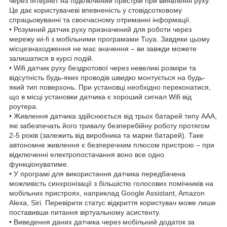
через Інтернет на підключений пристрій при виявленні руху.
Це дає користувачеві впевненість у стовідсотковому
спрацьовуванні та своєчасному отриманні інформації.
• Розумний датчик руху призначений для роботи через
мережу wi-fi з мобільними програмами Tuya. Завдяки цьому
місцезнаходження не має значення – ви завжди можете
залишатися в курсі подій.
• Wifi датчик руху бездротової через невеликі розміри та
відсутність будь-яких проводів швидко монтується на будь-
який тип поверхонь. При установці необхідно переконатися,
що в місці установки датчика є хороший сигнал Wifi від
роутера.
• Живлення датчика здійснюється від трьох батарей типу ААА,
які забезпечать його тривалу безперебійну роботу протягом
2-5 років (залежить від виробника та марки батарей). Таке
автономне живлення є безперечним плюсом пристрою – при
відключенні електропостачання воно все одно
функціонуватиме.
• У програмі для використання датчика передбачена
можливість синхронізації з більшістю голосових помічників на
мобільних пристроях, наприклад Google Assistant, Amazon
Alexa, Siri. Перевірити статус відкриття користувач може лише
поставивши питання віртуальному асистенту.
• Виведення даних датчика через мобільний додаток за