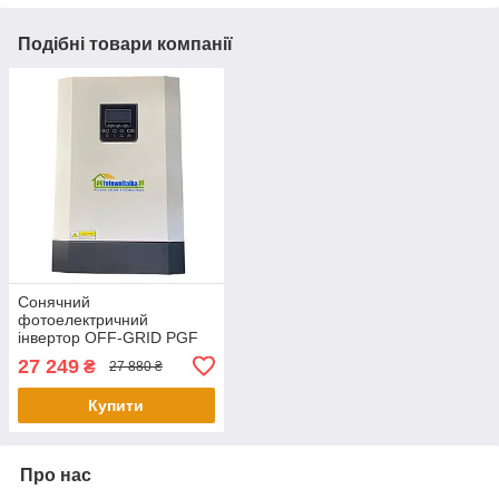
Подібні товари компанії
Сонячний
фотоелектричний
інвертор OFF-GRID PGF
OG-5500 MPPT 5.5KW +
27 249
₴
27 880 ₴
WiFi
Купити
Про нас