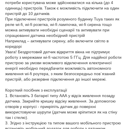
потреби користувача може здійснюватися на кілька (до 4
одиниць) пристроїв. Також є можливість підключити на один
пристрій до 10 датчиків.
При підключенні пристроїв розумного будинку Tuya таких як
реле wi-fi, wi-fi розетка, wi-fi лампочка, wi-fi сирена тощо
можна активувати необхідні сценарії та активувати при
спрацюванні датчика необхідний пристрій
Наприклад – активувати сирену, або включити світло в
коридорі
Увага! Бездротовий датчик відкриття вікна не підтримує
роботу з мережами wi-fi частотою 5 ГГц. Для надійної роботи
пристрою за умови можливого відключення електричної
енергії необхідно передбачити можливість автономного
живлення wi-fi роутера, з яким безпосередньо пов`язаний
пристрій, або резервне підключення до іншої мережі.
Короткий посібник з експлуатації
1. Встановіть 3 батареї типу ААА у відсік живлення позаду
датчика. Закрийте кришку відсіку живлення. За допомогою
отворів у корпусі - прикріпіть датчик до поверхні
використовуючи шурупи (датчик може кріпитися як на стіну
так і стелю).
3. Згідно з інструкцією та типом вашого мобільного пристрою
встановіть мобільний додаток для роботи з датчиком.