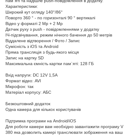
пам`яті та надішле push-повідомлення в додатку.
Характеристики:
Широкий кут огляду 140°/86°
Поворто 360 ° - по горизонталі 90 ° вертикалі
Відео у форматі 2 Мр + 2 Мр
Датчик руху з push - повідомленнями у додатку
ІЧ-підсвічування, режим нічного бачення до 50 метрів
Віддалене відтворення / Фото / Запис
Сумісність з iOS та Android
Пряма трансляція з будь-якого місця
Запис на картку SD
Максимальна ємність картки пам`яті: 128 ГБ
Вхід напруги: DC 12V 1,5A
Формат відео: AVI
Мікрофон: так
Матеріал корпусу: АБС
Безкоштовний додаток
Одна камера для кількох користувачів
Підтримка програми на Android/iOS
Для роботи камери вам необхідно завантажити програму V
380 яка дозволить камері транслювати зображення на ваш