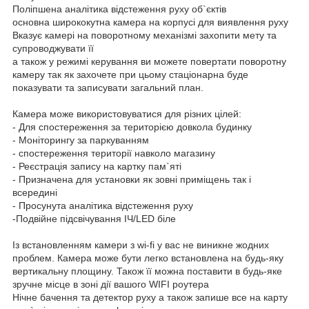
Поліпшена аналітика відстеження руху об`єктів
основна ширококутна камера на корпусі для виявлення руху
Вказує камері на поворотному механізмі захопити мету та
супроводжувати її
а також у режимі керування ви можете повертати поворотну
камеру так як захочете при цьому стаціонарна буде
показувати та записувати загальний план.
Камера може використовуватися для різних цілей:
- Для спостереження за територією довкола будинку
- Моніторингу за паркуванням
- спостереження території навколо магазину
- Реєстрація запису на картку пам`яті
- Призначена для установки як зовні приміщень так і
всередині
- Просунута аналітика відстеження руху
-Подвійне підсвічування ІЧ/LED біле
Із встановленням камери з wi-fi у вас не виникне жодних
проблем. Камера може бути легко встановлена на будь-яку
вертикальну площину. Також її можна поставити в будь-яке
зручне місце в зоні дії вашого WIFI роутера
Нічне бачення та детектор руху а також запише все на карту