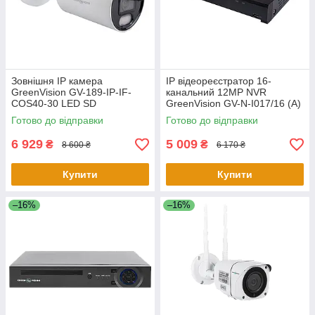
Зовнішня IP камера
IP відеореєстратор 16-
GreenVision GV-189-IP-IF-
канальний 12MP NVR
COS40-30 LED SD
GreenVision GV-N-I017/16 (A)
Готово до відправки
Готово до відправки
6 929
5 009
₴
₴
8 600 ₴
6 170 ₴
Купити
Купити
–16%
–16%