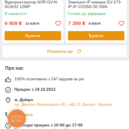
Відеореєстратор NVR GV-N-
Зовнішня IP камера GV-173-
I018/32 12MP
IP-IF-COS50-30 VMA
В наявності
Готово до відправки
9 909
7 389
₴
₴
11 630 ₴
8 600 ₴
Купити
Купити
Показати ще
Про нас
100% позитивних з 247 відгуків за рік
Працює з 19.10.2012
м. Дніпро
пр. Дмитра Яорницького 81, оф.13, Дніпро, Україна
Контакти
КНОПКА
ЗВ'ЯЗКУ
Сьогодні працює з 10:00 до 17:00