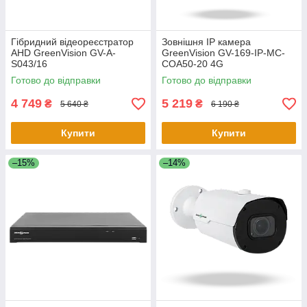
Гібридний відеореєстратор
Зовнішня IP камера
AHD GreenVision GV-A-
GreenVision GV-169-IP-MC-
S043/16
COA50-20 4G
Готово до відправки
Готово до відправки
4 749
5 219
₴
₴
5 640 ₴
6 190 ₴
Купити
Купити
–15%
–14%