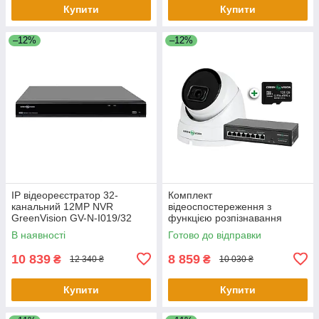
Купити
Купити
–12%
–12%
IP відеореєстратор 32-
Комплект
канальний 12MP NVR
відеоспостереження з
GreenVision GV-N-I019/32
функцією розпізнавання
12MP
облич на 1 IP камеру GV-803
В наявності
Готово до відправки
10 839
8 859
₴
₴
12 340 ₴
10 030 ₴
Купити
Купити