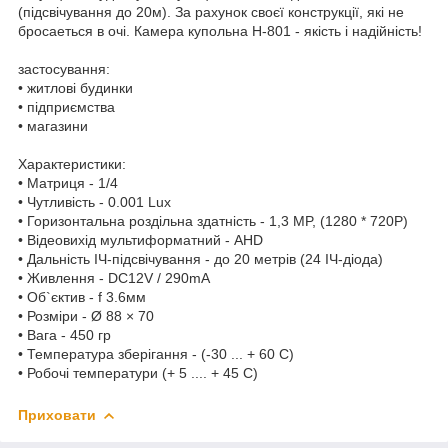
(підсвічування до 20м). За рахунок своєї конструкції, які не
бросаеться в очі. Камера купольна H-801 - якість і надійність!
застосування:
• житлові будинки
• підприємства
• магазини
Характеристики:
• Матриця - 1/4
• Чутливість - 0.001 Lux
• Горизонтальна роздільна здатність - 1,3 МP, (1280 * 720P)
• Відеовихід мультиформатний - AHD
• Дальність ІЧ-підсвічування - до 20 метрів (24 ІЧ-діода)
• Живлення - DC12V / 290mA
• Об`єктив - f 3.6мм
• Розміри - Ø 88 × 70
• Вага - 450 гр
• Температура зберігання - (-30 ... + 60 С)
• Робочі температури (+ 5 .... + 45 С)
Приховати