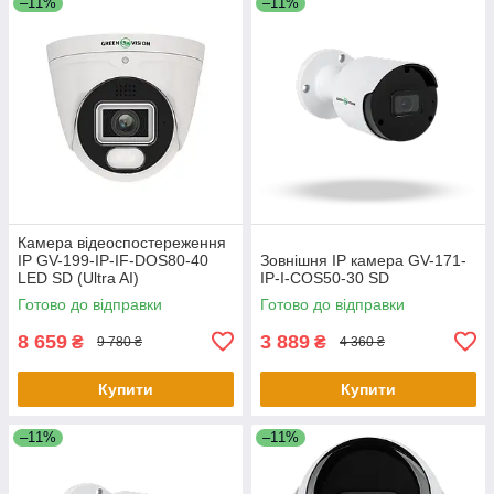
–11%
–11%
Камера відеоспостереження
IP GV-199-IP-IF-DOS80-40
Зовнішня IP камера GV-171-
LED SD (Ultra AI)
IP-I-COS50-30 SD
Готово до відправки
Готово до відправки
8 659
3 889
₴
₴
9 780 ₴
4 360 ₴
Купити
Купити
–11%
–11%