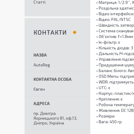
Статті
• Матриця: 1/2.9``
• Роздільна здатні
• Відео інтерфейс
• Відео: PAL/NTSC
• Швидкість затво
• Система сканува
КОНТАКТИ
• Об`єктив: f=1.8мм
• Ік-фільтр: є
• Кількість діодів: 3
• Дальність ІЧ-підс
• Управління підсв
AutoReg
• Придушення шуму
• Баланс білого: А
• OSD Menu: підтр
• WDR: підтримуєть
• UTC: є
Євген
• Корпус: пластик/
• Кріплення: є
• Робоча температу
• Живлення: DC 12
пр. Дмитра
• Розміри:
Яорницького 81, оф.13,
• Вага: 450 гр
Дніпро, Україна