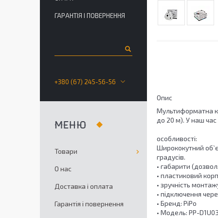
ГАРАНТІЯ І ПОВЕРНЕННЯ
+380 (67) 245-56-56
Опис
Мультиформатна кам
до 20 м). У наш ча
особливості:
Ширококутний об`єк
Товари
градусів.
• габарити (дозво
О нас
• пластиковий кор
• зручність монтаж
Доставка і оплата
• підключення чер
• Бренд: PiPo
Гарантія і повернення
• Модель: PP-D1U