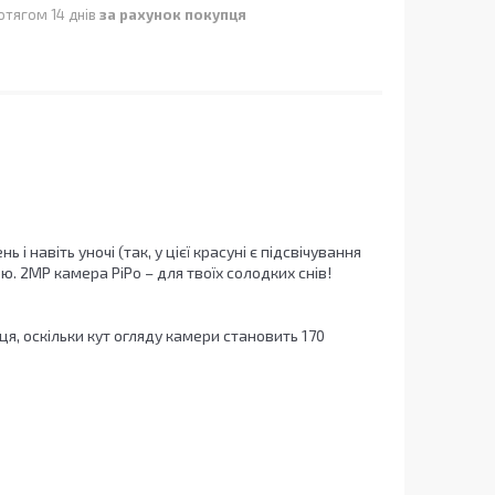
отягом 14 днів
за рахунок покупця
навіть уночі (так, у цієї красуні є підсвічування
ю. 2MP камера PiPo – для твоїх солодких снів!
я, оскільки кут огляду камери становить 170