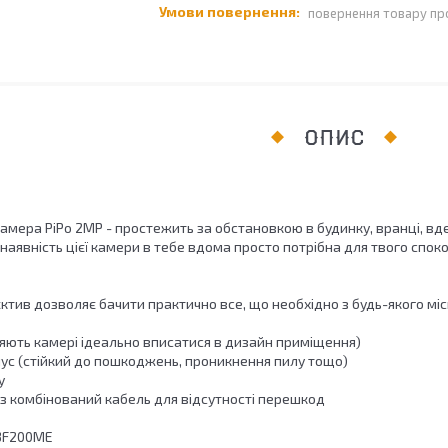
повернення товару пр
ОПИС
ера PiPo 2MP - простежить за обстановкою в будинку, вранці, вдень і 
с наявність цієї камери в тебе вдома просто потрібна для твого споко
тив дозволяє бачити практично все, що необхідно з будь-якого місц
ляють камері ідеально вписатися в дизайн приміщення)
пус (стійкий до пошкоджень, проникнення пилу тощо)
у
ез комбінований кабель для відсутності перешкод
03F200ME