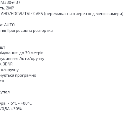
, XM330+F37
сть: 2MP
и: AHD/HDCVI/TVI/ CVBS (перемикається через осд меню камери)
ра: AUTO
ння: Прогресивна розгортка
 шт
вічування: до 30 метрів
ічуванням: Авто/вручну
: 3DNR
вто/вручну
имується програмно
ся
купол
ра: -15°C - +60°C
В/0,5А ±30%