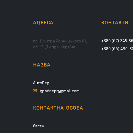
+380 (67) 245-5
пр. Дмитра Яорницького 81,
оф.13, Дніпро, Україна
+380 (66) 490-3
AutoReg
gpsdnepr@gmail.com
Євген