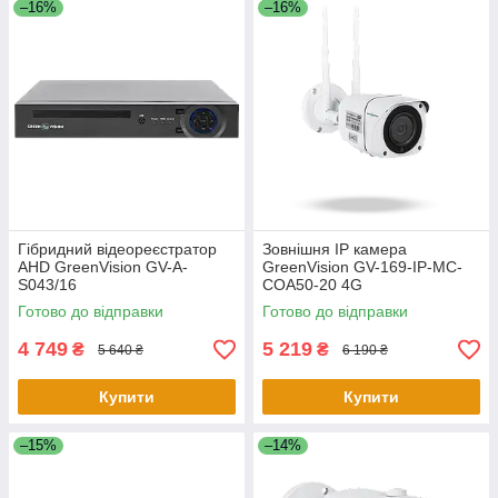
–16%
–16%
Гібридний відеореєстратор
Зовнішня IP камера
AHD GreenVision GV-A-
GreenVision GV-169-IP-MC-
S043/16
COA50-20 4G
Готово до відправки
Готово до відправки
4 749
5 219
₴
₴
5 640 ₴
6 190 ₴
Купити
Купити
–15%
–14%