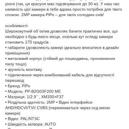
уночі (так, ця красуня має підсвічування до 30 м). У наш час
наявність цієї камери в тебе вдома просто потрібна для твого
спокою. 2MP камера PiPo – для твоїх солодких снів!
особливості:
Ширококутний об`єктив дозволяє бачити практично все, що
необхідно з будь-якого місця, оскільки кут огляду камери
становить 170 градусів.
• габарити (дозволяють камері ідеально вписатися в дизайн
приміщення)
• металевий корпус (стійкий до пошкоджень, проникнення
пилу тощо)
• зручність монтажу
• підключення через комбінований кабель для відсутності
перешкод
• Бренд: PiPo
• Модель: PP-B2G03F200 ME
• Матриця: 1/2.9``, XM330+F37
• Роздільна здатність: 2MP • Відео інтерфейси:
AHD/HDCVI/TVI/ CVBS (перемикається через осд меню
камери)
• Відео: PAL/NTSC
• Швидкість затвора: AUTO