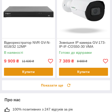
Відеореєстратор NVR GV-N-
Зовнішня IP камера GV-173-
I018/32 12MP
IP-IF-COS50-30 VMA
В наявності
Готово до відправки
9 909
7 389
₴
₴
11 630 ₴
8 600 ₴
Купити
Купити
Показати ще
Про нас
100% позитивних з 247 відгуків за рік