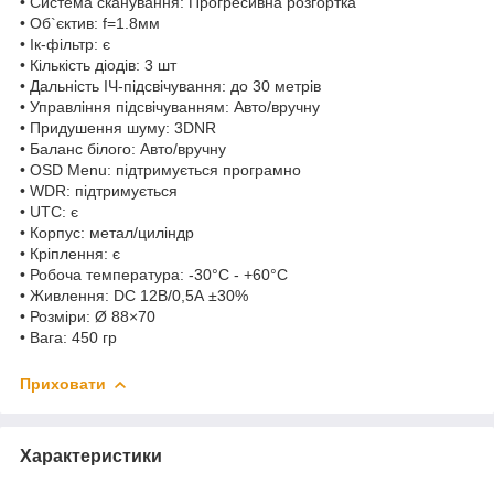
• Система сканування: Прогресивна розгортка
• Об`єктив: f=1.8мм
• Ік-фільтр: є
• Кількість діодів: 3 шт
• Дальність ІЧ-підсвічування: до 30 метрів
• Управління підсвічуванням: Авто/вручну
• Придушення шуму: 3DNR
• Баланс білого: Авто/вручну
• OSD Menu: підтримується програмно
• WDR: підтримується
• UTC: є
• Корпус: метал/циліндр
• Кріплення: є
• Робоча температура: -30°C - +60°C
• Живлення: DC 12В/0,5А ±30%
• Розміри: Ø 88×70
• Вага: 450 гр
Приховати
Характеристики