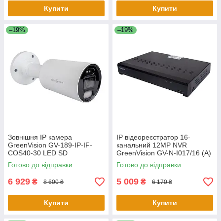
Купити
Купити
–19%
–19%
Зовнішня IP камера
IP відеореєстратор 16-
GreenVision GV-189-IP-IF-
канальний 12MP NVR
COS40-30 LED SD
GreenVision GV-N-I017/16 (A)
Готово до відправки
Готово до відправки
6 929
5 009
₴
₴
8 600 ₴
6 170 ₴
Купити
Купити