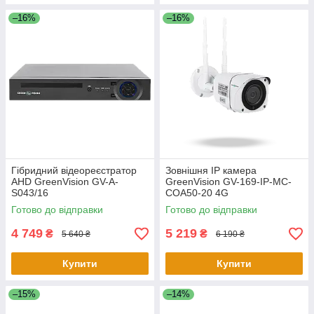
–16%
–16%
Гібридний відеореєстратор
Зовнішня IP камера
AHD GreenVision GV-A-
GreenVision GV-169-IP-MC-
S043/16
COA50-20 4G
Готово до відправки
Готово до відправки
4 749
5 219
₴
₴
5 640 ₴
6 190 ₴
Купити
Купити
–15%
–14%