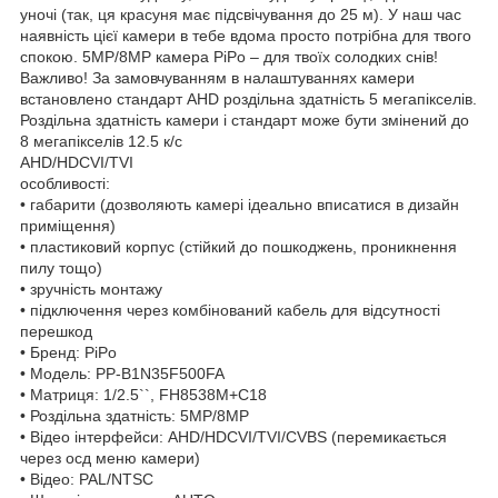
уночі (так, ця красуня має підсвічування до 25 м). У наш час
наявність цієї камери в тебе вдома просто потрібна для твого
спокою. 5MP/8MP камера PiPo – для твоїх солодких снів!
Важливо! За замовчуванням в налаштуваннях камери
встановлено стандарт AHD роздільна здатність 5 мегапікселів.
Роздільна здатність камери і стандарт може бути змінений до
8 мегапікселів 12.5 к/с
AHD/HDCVI/TVI
особливості:
• габарити (дозволяють камері ідеально вписатися в дизайн
приміщення)
• пластиковий корпус (стійкий до пошкоджень, проникнення
пилу тощо)
• зручність монтажу
• підключення через комбінований кабель для відсутності
перешкод
• Бренд: PiPo
• Модель: PP-B1N35F500FA
• Матриця: 1/2.5``, FH8538M+C18
• Роздільна здатність: 5MP/8MP
• Відео інтерфейси: AHD/HDCVI/TVI/CVBS (перемикається
через осд меню камери)
• Відео: PAL/NTSC