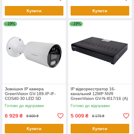
Купити
Купити
–19%
–19%
Зовнішня IP камера
IP відеореєстратор 16-
GreenVision GV-189-IP-IF-
канальний 12MP NVR
COS40-30 LED SD
GreenVision GV-N-I017/16 (A)
Готово до відправки
Готово до відправки
6 929
5 009
₴
₴
8 600 ₴
6 170 ₴
Купити
Купити