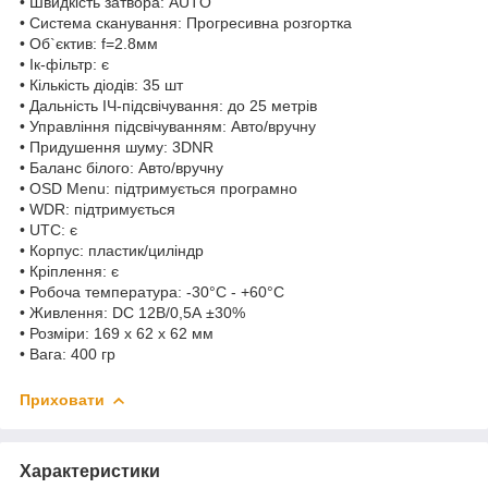
• Швидкість затвора: AUTO
• Система сканування: Прогресивна розгортка
• Об`єктив: f=2.8мм
• Ік-фільтр: є
• Кількість діодів: 35 шт
• Дальність ІЧ-підсвічування: до 25 метрів
• Управління підсвічуванням: Авто/вручну
• Придушення шуму: 3DNR
• Баланс білого: Авто/вручну
• OSD Menu: підтримується програмно
• WDR: підтримується
• UTC: є
• Корпус: пластик/циліндр
• Кріплення: є
• Робоча температура: -30°C - +60°C
• Живлення: DC 12В/0,5А ±30%
• Розміри: 169 х 62 x 62 мм
• Вага: 400 гр
Приховати
Характеристики