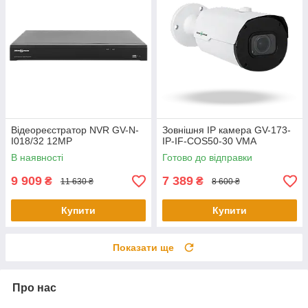
Відеореєстратор NVR GV-N-
Зовнішня IP камера GV-173-
I018/32 12MP
IP-IF-COS50-30 VMA
В наявності
Готово до відправки
9 909
7 389
₴
₴
11 630 ₴
8 600 ₴
Купити
Купити
Показати ще
Про нас