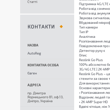
Статті
Підтримка 4G/LTE 
Робота від сонячно
Робота від акумул
Звукова сигналізац
Вбудований мікроф
КОНТАКТИ
Тип камери
Тип IP
Аналітика
Розпізнавання люд
Повідомлення про 
Детектор руху є
AutoReg
Опис
Reolink Go Plus
100% абсолютно б
3G/4G LTE | 2K 4MP
Євген
Reolink Go Plus – 
стежити за своєю т
Для використання н
Основні характери
• Розпізнавання л
пр. Дмитра
Яорницького 81, оф.13,
Відрізняє людей та
Дніпро, Україна
• 2K 4MP Super HD
Вдвічі чіткіше, ні