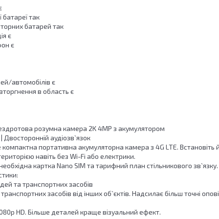
є
ї батареї так
яторних батарей так
ія є
он є
ей/автомобілів є
вторгнення в область є
ездротова розумна камера 2K 4MP з акумулятором
 | Двосторонній аудіозв`язок
це компактна портативна акумуляторна камера з 4G LTE. Встановіть й
ериторією навіть без Wi-Fi або електрики.
еобхідна картка Nano SIM та тарифний план стільникового зв`язку.
стики:
юдей та транспортних засобів
 транспортних засобів від інших об`єктів. Надсилає більш точні опов
ж 1080p HD. Більше деталей краще візуальний ефект.