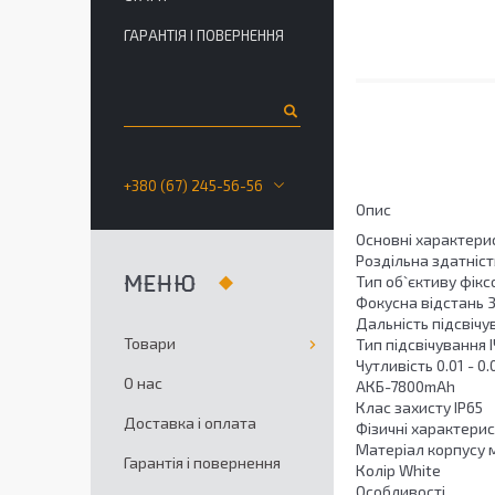
ГАРАНТІЯ І ПОВЕРНЕННЯ
+380 (67) 245-56-56
Опис
Основні характери
Роздільна здатніст
Тип об`єктиву фік
Фокусна відстань 3.
Дальність підсвічу
Товари
Тип підсвічування І
Чутливість 0.01 - 0
О нас
АКБ-7800mAh
Клас захисту IP65
Доставка і оплата
Фізичні характери
Матеріал корпусу 
Гарантія і повернення
Колір White
Особливості