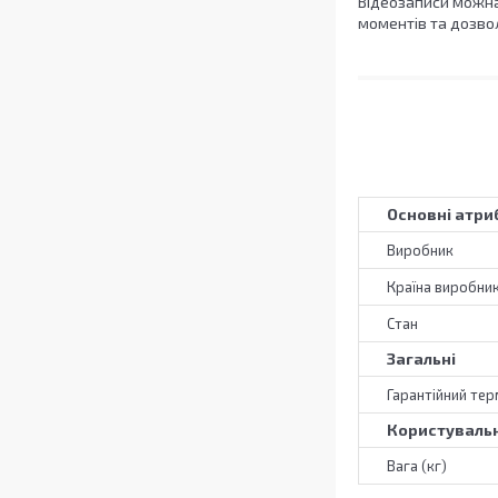
Відеозаписи можна
моментів та дозвол
Основні атри
Виробник
Країна виробни
Стан
Загальні
Гарантійний тер
Користувальн
Вага (кг)