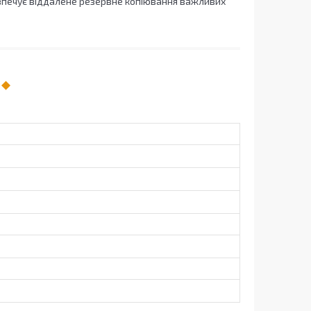
зпечує віддалене резервне копіювання важливих