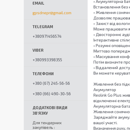
• Акумуляторна ба
Встановлення без 
• Живлення сонячн
gpsdnepr@gmail.com
Дозволяє працюват
• Захист від вологи
Може працювати як 
• Двостороннє ауді
+380971456574
Інтерактивне спілк
• Розумні оповіщен
Миттєво попереджа
• Маскування конф
+380993398355
Потім визначте про
• Віддалений досту
Ви можете керуват
+380 (67) 245-56-56
Живлення без під
Акумулятор
+380 (66) 490-30-56
Reolink Go Plus жи
відключенні електр
Акумуляторна бата
Живлення сонячно
Заряджайте акумуля
Для тендерних
вашої участі.
закупівель
Визначення руху, 