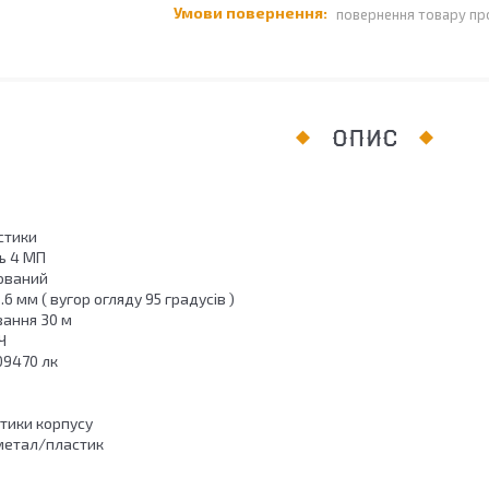
повернення товару пр
ОПИС
стики
ь 4 МП
сований
6 мм ( вугор огляду 95 градусів )
вання 30 м
Ч
.09470 лк
стики корпусу
метал/пластик