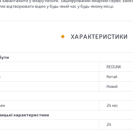
 завантажити у хмару Reolink. Зашифрований хмарний сервіс забе
яє відтворювати відео у будь-який час у будь-якому місці.
ХАРАКТЕРИСТИКИ
бути
REOLINK
к
Китай
Новий
мін
24 міс
ицькі характеристики
24