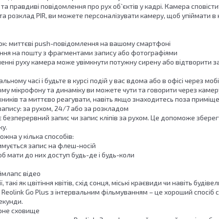
та правдиві повідомлення про рух об`єктів у кадрі. Камера сповіст
 та розклад PIR, ви можете персоналізувати камеру, щоб упіймати в 
ок: миттєві push-повідомлення на вашому смартфоні
лення на пошту з фрагментами запису або фотографіями
вленні руху камера може увімкнути потужну сирену або відтворити 
альному часі і будьте в курсі подій у вас вдома або в офісі через м
у мікрофону та динаміку ви можете чути та говорити через камеру:
жників та миттєво реагувати, навіть якщо знаходитесь поза приміщ
запису: за рухом, 24/7 або за розкладом
безперервний запис чи запис кліпів за рухом. Це допоможе зберегти 
ку.
ожна у кілька способів:
римується запис на флеш-носій
щоб мати до них доступ будь-де і будь-коли
ймлапс відео
, такі як цвітіння квітів, схід сонця, міські краєвиди чи навіть буді
і. Reolink Go Plus з інтервальним фільмуванням – це хороший спосіб 
секунди.
рне сховище