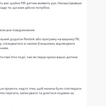
ить вас щойно PIR датчик виявить рух. Налаштувавши
кадр те, що вам дійсно потрібно.
записане повідомлення
обільний додаток Reolink або програму на вашому ПК.
 спілкуватися зі своїми близькими, відлякувати
енням.
пам`ятні події, такі як перші кроки вашої дитини
вельні проекти, надто тічні, щоб можна було споглядати
спостерігати, записувати та ділитися подіями за