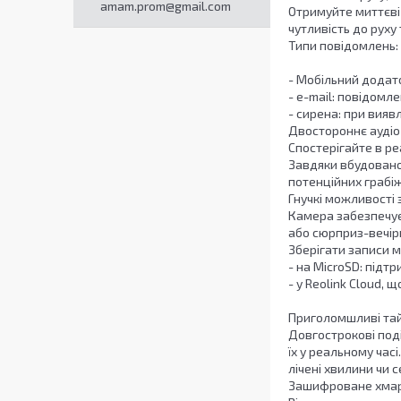
amam.prom@gmail.com
Отримуйте миттєві 
чутливість до руху
Типи повідомлень:
- Мобільний додат
- e-mail: повідом
- сирена: при вия
Двостороннє аудіо
Спостерігайте в ре
Завдяки вбудованом
потенційних грабі
Гнучкі можливості 
Камера забезпечує 
або сюрприз-вечір
Зберігати записи м
- на MicroSD: підт
- у Reolink Cloud, 
Приголомшливі та
Довгострокові події
їх у реальному час
лічені хвилини чи 
Зашифроване хма