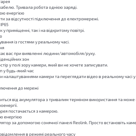
тарея
кабелю. Тривала робота однією заряді.
ою енергією
и за відсутності підключення до електромережі.
 IP65
у приміщенні, так і на відкритому повітрі.
о
ування із гостями у реальному часі.
ня
є вас при виявленні людини/автомобіля/руху.
іденційних зон
стір у полі зору камери, який ви не хочете записувати.
п у будь-який час
и налаштуваннями камери та переглядати відео в реальному часі у 
ключення до мережі
виться від акумулятора з тривалим терміном використання та може 
оенергії.
рея постачається з камерою.
ю енергією
тор за допомогою сонячної панелі Reolink. Просто встановіть каме
повідомлення в режимі реального часу