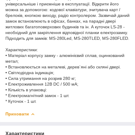
універсальніше і приємніше в експлуатації. Відкрити його
можна за допомогою: кодової клавіатури, зчитувача карт /
брелоків, кнопкою виходу, радіо контролером. Зазвичай даний
замок встановлюють в офісах, банках, на парадні двері
житлових багатоповерхових будинків та ін. А куточок LS-28 -
необхідний для закріплення відповідної планки електрозамку.
Підходить для замків: MS-280Led, MS-280TLED, MS-280FLED.
Характеристики:
• Матеріал корпусу замку - алюмінієвий сплав, оцинкований
метал;
• Встановлюється на металеві, дерев`яні або скляні двері.
• Світлодіодна індикація;
• Сила утримання на розрив 280 кг;
• Електроживлення 12В DC / 500 мА;
• Кількість в упаковці:
* Електромагнітний замок - 1 шт.
* Куточок - 1 шт.
Приховати
Характеристики