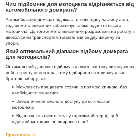
Чим підйомник для мотоцикла відрізняється від
автомобільного домкрата?
Автомобільний домкрат піднімає точково одну частину авто,
тоді як мотопідйомник забезпечує стійке підняття всього
мотоцикла. До того ж мотопідйомники розраховані на роботу з
двоколісним транспортом і мають відповідну ширину та
упори.
Який оптимальний діапазон підйому домкрата
для мотоциклів?
Оптимальний діапазон підйому залежить від типу виконуваних
робіт і зросту оператора, тому підбирається індивідуально.
Критерії вибору такі:
Можливість працювати стоячи, з прямою спиною, без
необхідності згинатися
Забезпечення вільного доступу до всіх частин
мотоцикла
Відповідність висоті стелі у гаражі/майстерні, щоб
піднятий мотоцикл не впирався в неї.
Приховати