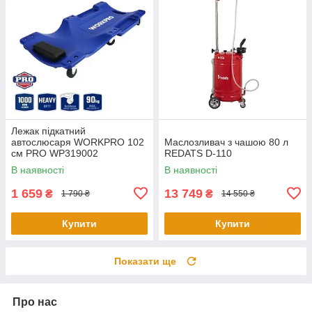
Лежак підкатний
автослюсаря WORKPRO 102
Маслозливач з чашою 80 л
см PRO WP319002
REDATS D-110
В наявності
В наявності
1 659
13 749
₴
₴
1 790 ₴
14 550 ₴
Купити
Купити
Показати ще
Про нас