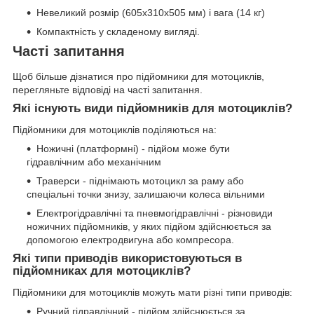
Невеликий розмір (605x310x505 мм) і вага (14 кг)
Компактність у складеному вигляді.
Часті запитання
Щоб більше дізнатися про підйомники для мотоциклів,
перегляньте відповіді на часті запитання.
Які існують види підйомників для мотоциклів?
Підйомники для мотоциклів поділяються на:
Ножичні (платформні) - підйом може бути
гідравлічним або механічним
Траверси - піднімають мотоцикл за раму або
спеціальні точки знизу, залишаючи колеса вільними
Електрогідравлічні та пневмогідравлічні - різновиди
ножичних підйомників, у яких підйом здійснюється за
допомогою електродвигуна або компресора.
Які типи приводів використовуються в
підйомниках для мотоциклів?
Підйомники для мотоциклів можуть мати різні типи приводів:
Ручний гідравлічний - підйом здійснюється за