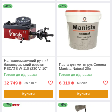
–8%
–7%
Напівавтоматичний ручний
балансувальний верстат
Паста для миття рук Comma
REDATS W-110 (230 V, 10" -
Manista Natural 20л
24")
Готово до відправки
Готово до відправки
32 749
6 319
₴
₴
35 510 ₴
6 820 ₴
Купити
Купити
–7%
–6%