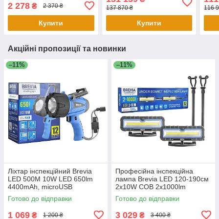
(230
2 278
₴
2 370 ₴
137 870 ₴
116 9
Купити
Купити
Акційні пропозиції та новинки
–11%
–11%
Ліхтар інспекційний Brevia
Професійна інспекційна
LED 500М 10W LED 650lm
лампа Brevia LED 120-190см
4400mAh, microUSB
2x10W COB 2x1000lm
2x4000mAh Power Bank, type-
Готово до відправки
Готово до відправки
C
1 069
3 029
₴
₴
1 200 ₴
3 400 ₴