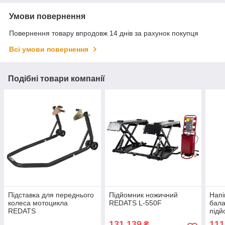
Умови повернення
Повернення товару впродовж 14 днів за рахунок покупця
Всі умови повернення
Подібні товари компанії
Підставка для переднього
Підйомник ножичний
Напі
колеса мотоцикла
REDATS L-550F
бала
REDATS
під
200 
131 139
111
₴