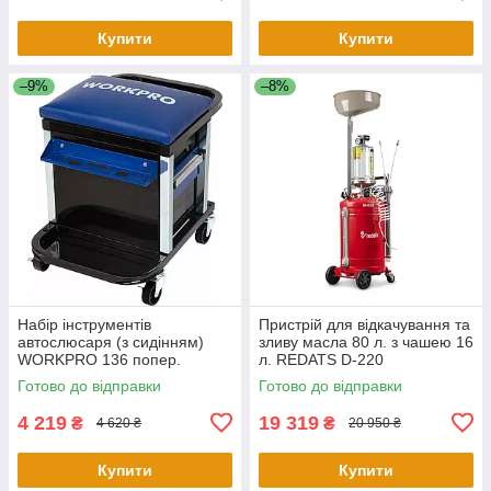
Купити
Купити
–9%
–8%
Набір інструментів
Пристрій для відкачування та
автослюсаря (з сидінням)
зливу масла 80 л. з чашею 16
WORKPRO 136 попер.
л. REDATS D-220
W009039
Готово до відправки
Готово до відправки
4 219
19 319
₴
₴
4 620 ₴
20 950 ₴
Купити
Купити