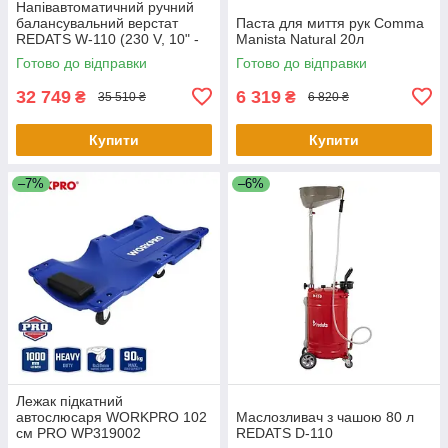
Напівавтоматичний ручний
балансувальний верстат
Паста для миття рук Comma
REDATS W-110 (230 V, 10" -
Manista Natural 20л
24")
Готово до відправки
Готово до відправки
32 749
6 319
₴
₴
35 510 ₴
6 820 ₴
Купити
Купити
–7%
–6%
Лежак підкатний
автослюсаря WORKPRO 102
Маслозливач з чашою 80 л
см PRO WP319002
REDATS D-110