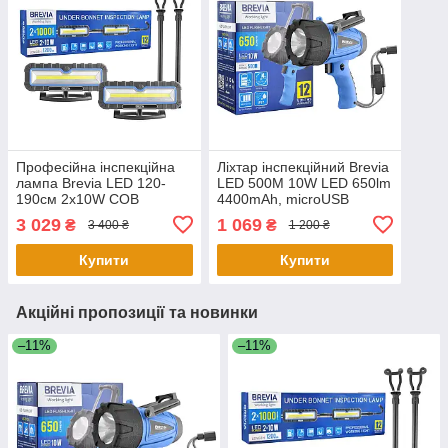
Професійна інспекційна
Ліхтар інспекційний Brevia
лампа Brevia LED 120-
LED 500М 10W LED 650lm
190см 2x10W COB
4400mAh, microUSB
2x1000lm 2x4000mAh
3 029
1 069
₴
₴
3 400 ₴
1 200 ₴
Power Bank, type-C
Купити
Купити
Акційні пропозиції та новинки
–11%
–11%