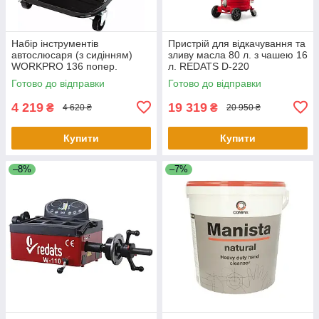
Набір інструментів
Пристрій для відкачування та
автослюсаря (з сидінням)
зливу масла 80 л. з чашею 16
WORKPRO 136 попер.
л. REDATS D-220
W009039
Готово до відправки
Готово до відправки
4 219
19 319
₴
₴
4 620 ₴
20 950 ₴
Купити
Купити
–8%
–7%