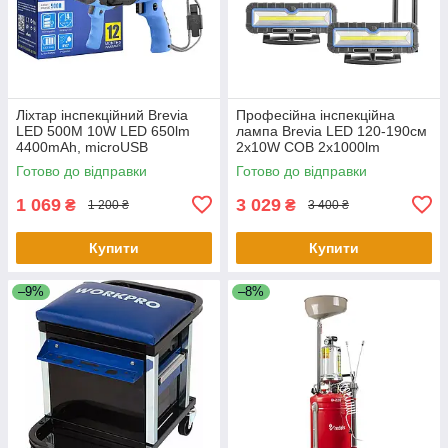
Ліхтар інспекційний Brevia
Професійна інспекційна
LED 500М 10W LED 650lm
лампа Brevia LED 120-190см
4400mAh, microUSB
2x10W COB 2x1000lm
2x4000mAh Power Bank, type-
Готово до відправки
Готово до відправки
C
1 069
3 029
₴
₴
1 200 ₴
3 400 ₴
Купити
Купити
–9%
–8%