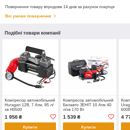
Повернення товару впродовж 14 днів за рахунок покупця
Всі умови повернення
Подібні товари компанії
Компресор автомобільний
Компресор автомобільний
Комп
Huragan 12В, 7 Атм, 85 л/
Белавто ЗЕНІТ 10 Атм 40
Urag
хв H0500
л/хв 170 Вт
600В
1 956
1 539
4 7
₴
₴
Купити
Купити