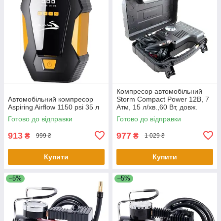
Компресор автомобільний
Автомобільний компресор
Storm Compact Power 12В, 7
Aspiring Airflow 1150 psi 35 л
Атм, 15 л/хв.,60 Вт, довж.
шланга 0,45
Готово до відправки
Готово до відправки
913
977
₴
₴
999 ₴
1 029 ₴
Купити
Купити
–5%
–5%