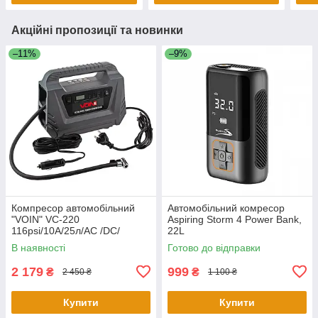
Акційні пропозиції та новинки
–11%
–9%
Компресор автомобільний
Автомобільний комресор
"VOIN" VC-220
Aspiring Storm 4 Power Bank,
116psi/10А/25л/AC /DC/
22L
Автостоп
В наявності
Готово до відправки
2 179
999
₴
₴
2 450 ₴
1 100 ₴
Купити
Купити