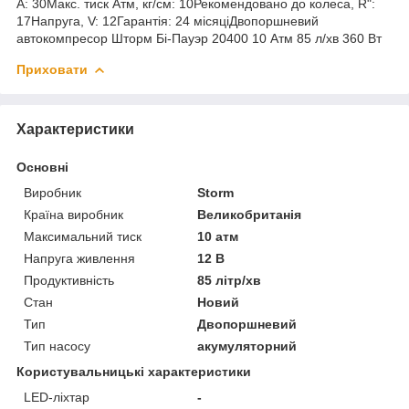
А: 30Макс. тиск Атм, кг/см: 10Рекомендовано до колеса, R":
17Напруга, V: 12Гарантія: 24 місяціДвопоршневий
автокомпресор Шторм Бі-Пауэр 20400 10 Атм 85 л/хв 360 Вт
Приховати
Характеристики
Основні
Виробник
Storm
Країна виробник
Великобританія
Максимальний тиск
10 атм
Напруга живлення
12 В
Продуктивність
85 літр/хв
Стан
Новий
Тип
Двопоршневий
Тип насосу
акумуляторний
Користувальницькі характеристики
LED-ліхтар
-