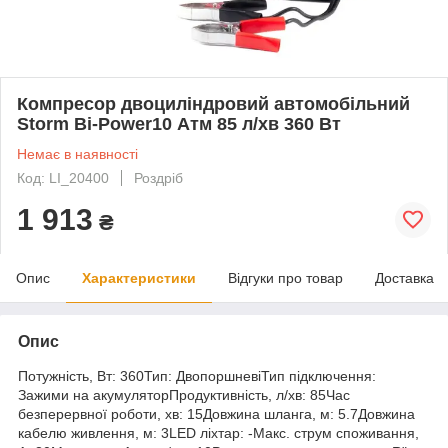
Компресор двоциліндровий автомобільний
Storm Bi-Power10 Атм 85 л/хв 360 Вт
Немає в наявності
Код: LI_20400
Роздріб
1 913
₴
Опис
Характеристики
Відгуки про товар
Доставка
Опис
Потужність, Вт: 360Тип: ДвопоршневіТип підключення:
Зажими на акумуляторПродуктивність, л/хв: 85Час
безперервної роботи, хв: 15Довжина шланга, м: 5.7Довжина
кабелю живлення, м: 3LED ліхтар: -Макс. струм споживання,