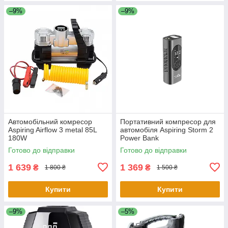
–9%
–9%
Автомобільний комресор
Портативний компресор для
Aspiring Airflow 3 metal 85L
автомобіля Aspiring Storm 2
180W
Power Bank
Готово до відправки
Готово до відправки
1 639
1 369
₴
₴
1 800 ₴
1 500 ₴
Купити
Купити
–9%
–5%