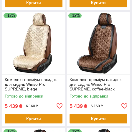
Купити
Купити
–12%
–12%
Комплект преміум накидок
Комплект преміум накидок
для сидінь Winso Pro
для сидінь Winso Pro
SUPREME, biege
SUPREME, coffee-black
Готово до відправки
Готово до відправки
5 439
5 439
₴
₴
6 160 ₴
6 160 ₴
Купити
Купити
–12%
–12%