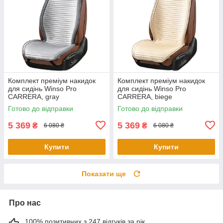
Комплект преміум накидок
Комплект преміум накидок
для сидінь Winso Pro
для сидінь Winso Pro
СARRERA, gray
СARRERA, biege
Готово до відправки
Готово до відправки
5 369
5 369
₴
₴
6 080 ₴
6 080 ₴
Купити
Купити
Показати ще
Про нас
100% позитивних з 247 відгуків за рік