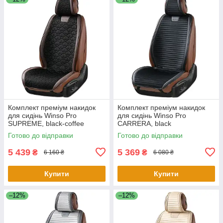
Комплект преміум накидок
Комплект преміум накидок
для сидінь Winso Pro
для сидінь Winso Pro
SUPREME, black-coffee
СARRERA, black
Готово до відправки
Готово до відправки
5 439
5 369
₴
₴
6 160 ₴
6 080 ₴
Купити
Купити
–12%
–12%