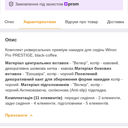
Замовлення під захистом
Опис
Характеристики
Відгуки про товар
Доставка
Опис
Комплект універсальних преміум накидок для сидінь Winso
Pro PRESTIGE, black-coffee.
Матеріал центральних вставок
- "Велюр", колір - кавовий,
декоративна шовкова нитка - кавова.
Матеріал бокових
вставок
- "Екошкіра", колір - чорний.
Посилений
декоративний кант для збереження форми накидки
колір -
чорний.
Матеріал підголовників
- "Велюр", колір -
чорний.Антиковзаюча, силіконова (Anti-slip) підкладка.
Комплектація (11 елементів)
: передні сидіння - 2 елементи,
задні сидіння - 4 елементи, підголовники - 5 елементів.
Приховати