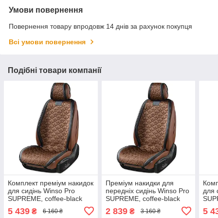
Умови повернення
Повернення товару впродовж 14 днів за рахунок покупця
Всі умови повернення
Подібні товари компанії
Комплект преміум накидок
Преміум накидки для
Комп
для сидінь Winso Pro
передніх сидінь Winso Pro
для 
SUPREME, coffee-black
SUPREME, coffee-black
SUPR
2шт.
5 439
2 839
5 4
₴
₴
6 160 ₴
3 160 ₴