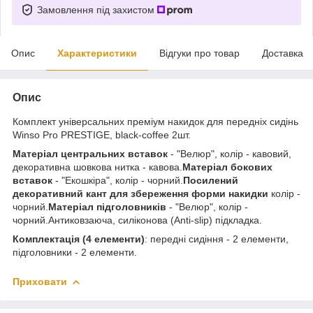
Замовлення під захистом
Опис
Характеристики
Відгуки про товар
Доставка
Опис
Комплект універсальних преміум накидок для передніх сидінь
Winso Pro PRESTIGE, black-coffee 2шт.
Матеріал центральних вставок
- "Велюр", колір - кавовий,
декоративна шовкова нитка - кавова.
Матеріал бокових
вставок
- "Екошкіра", колір - чорний.
Посилений
декоративний кант для збереження форми накидки
колір -
чорний.
Матеріал підголовників
- "Велюр", колір -
чорний.Антиковзаюча, силіконова (Anti-slip) підкладка.
Комплектація (4 елементи)
: передні сидіння - 2 елементи,
підголовники - 2 елементи.
Приховати