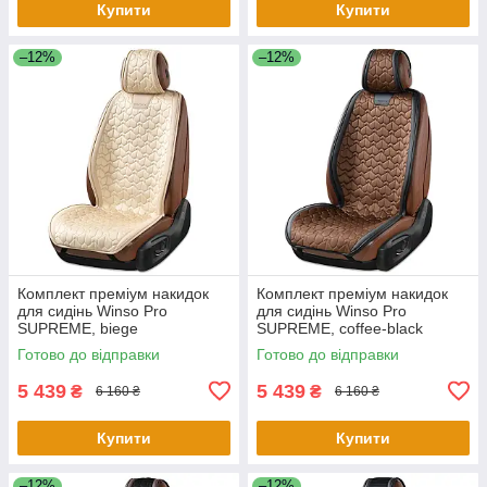
Купити
Купити
–12%
–12%
Комплект преміум накидок
Комплект преміум накидок
для сидінь Winso Pro
для сидінь Winso Pro
SUPREME, biege
SUPREME, coffee-black
Готово до відправки
Готово до відправки
5 439
5 439
₴
₴
6 160 ₴
6 160 ₴
Купити
Купити
–12%
–12%