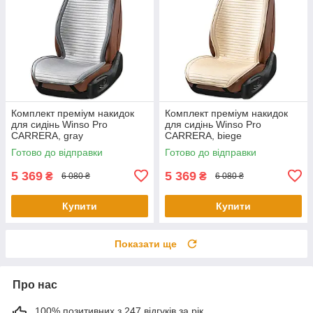
Комплект преміум накидок
Комплект преміум накидок
для сидінь Winso Pro
для сидінь Winso Pro
СARRERA, gray
СARRERA, biege
Готово до відправки
Готово до відправки
5 369
5 369
₴
₴
6 080 ₴
6 080 ₴
Купити
Купити
Показати ще
Про нас
100% позитивних з 247 відгуків за рік