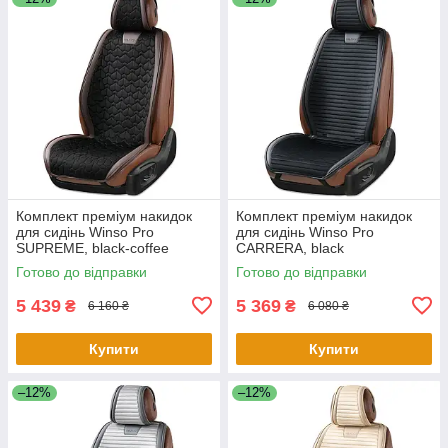
Комплект преміум накидок
Комплект преміум накидок
для сидінь Winso Pro
для сидінь Winso Pro
SUPREME, black-coffee
СARRERA, black
Готово до відправки
Готово до відправки
5 439
5 369
₴
₴
6 160 ₴
6 080 ₴
Купити
Купити
–12%
–12%