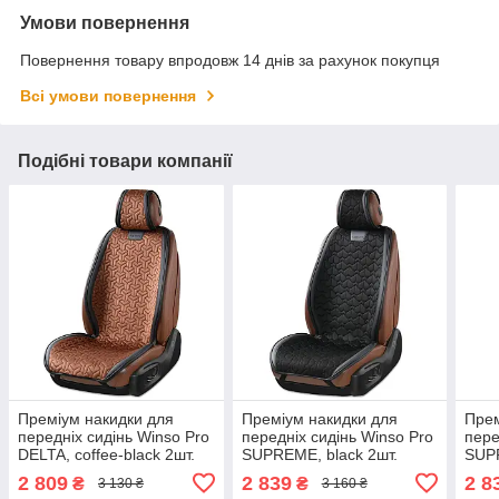
Умови повернення
Повернення товару впродовж 14 днів за рахунок покупця
Всі умови повернення
Подібні товари компанії
Преміум накидки для
Преміум накидки для
Прем
передніх сидінь Winso Pro
передніх сидінь Winso Pro
пере
DELTA, coffee-black 2шт.
SUPREME, black 2шт.
SUPR
2шт.
2 809
2 839
2 8
₴
₴
3 130 ₴
3 160 ₴