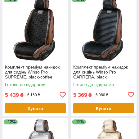
Комплект преміум накидок
Комплект преміум накидок
для сидінь Winso Pro
для сидінь Winso Pro
SUPREME, black-coffee
СARRERA, black
Готово до відправки
Готово до відправки
5 439
5 369
₴
₴
6 160 ₴
6 080 ₴
Купити
Купити
–12%
–12%