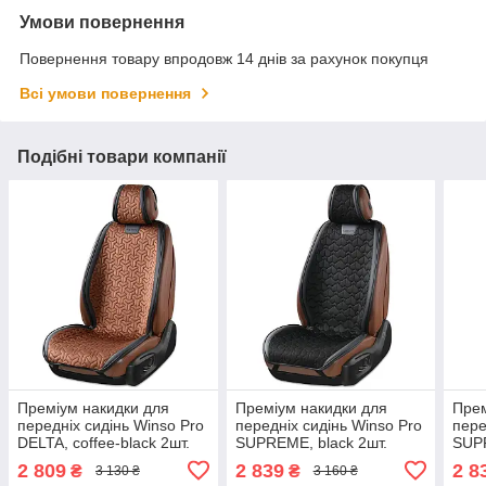
Умови повернення
Повернення товару впродовж 14 днів за рахунок покупця
Всі умови повернення
Подібні товари компанії
Преміум накидки для
Преміум накидки для
Прем
передніх сидінь Winso Pro
передніх сидінь Winso Pro
пере
DELTA, coffee-black 2шт.
SUPREME, black 2шт.
SUPR
2 809
2 839
2 8
₴
₴
3 130 ₴
3 160 ₴