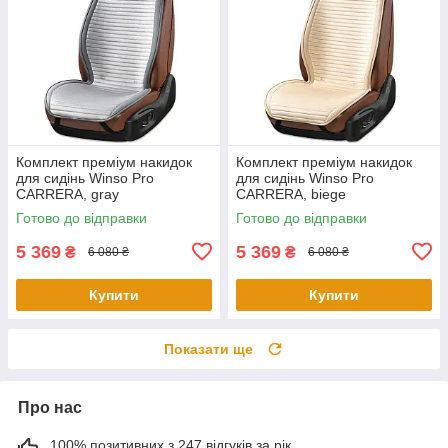
Комплект преміум накидок
Комплект преміум накидок
для сидінь Winso Pro
для сидінь Winso Pro
СARRERA, gray
СARRERA, biege
Готово до відправки
Готово до відправки
5 369
5 369
₴
₴
6 080 ₴
6 080 ₴
Купити
Купити
Показати ще
Про нас
100% позитивних з 247 відгуків за рік