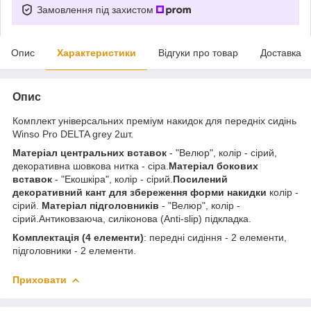
Замовлення під захистом
Опис
Характеристики
Відгуки про товар
Доставка
Опис
Комплект універсальних преміум накидок для передніх сидінь
Winso Pro DELTA grey 2шт.
Матеріал центральних вставок
- "Велюр", колір - сірий,
декоративна шовкова нитка - сіра.
Матеріал бокових
вставок
- "Екошкіра", колір - сірий.
Посилений
декоративний кант для збереження форми накидки
колір -
сірий.
Матеріал підголовників
- "Велюр", колір -
сірий.Антиковзаюча, силіконова (Anti-slip) підкладка.
Комплектація (4 елементи)
: передні сидіння - 2 елементи,
підголовники - 2 елементи.
Приховати