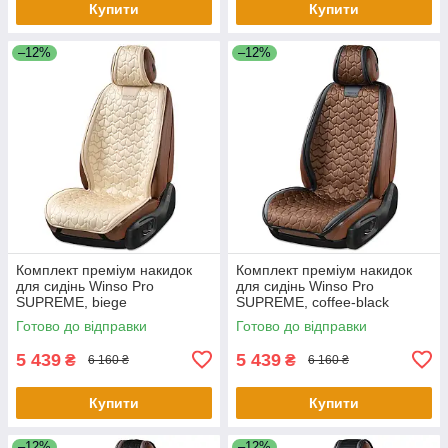
Купити
Купити
–12%
–12%
Комплект преміум накидок
Комплект преміум накидок
для сидінь Winso Pro
для сидінь Winso Pro
SUPREME, biege
SUPREME, coffee-black
Готово до відправки
Готово до відправки
5 439
5 439
₴
₴
6 160 ₴
6 160 ₴
Купити
Купити
–12%
–12%