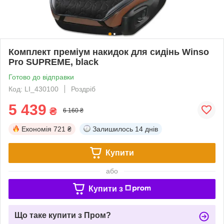
Комплект преміум накидок для сидінь Winso
Pro SUPREME, black
Готово до відправки
Код: LI_430100
Роздріб
5 439
₴
6 160 ₴
Економія
721 ₴
Залишилось
14 днів
Купити
або
Купити з
Що таке купити з Пром?