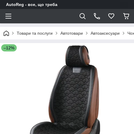
AutoReg - все, що треба
Товари та послуги
Автотовари
Автоаксесуари
Чох
–12%