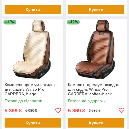
Купити
Купити
–12%
–12%
Комплект преміум накидок
Комплект преміум накидок
для сидінь Winso Pro
для сидінь Winso Pro
СARRERA, biege
СARRERA, coffee-black
Готово до відправки
Готово до відправки
5 369
5 369
₴
₴
6 080 ₴
6 080 ₴
Купити
Купити