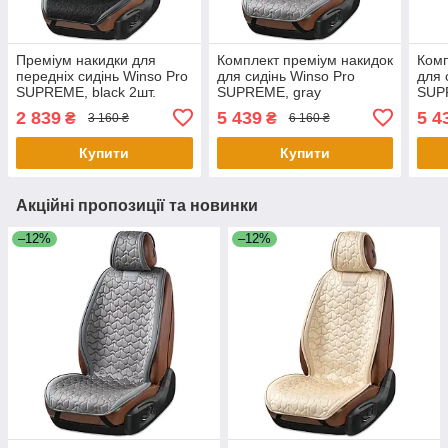
Преміум накидки для
Комплект преміум накидок
Комп
передніх сидінь Winso Pro
для сидінь Winso Pro
для 
SUPREME, black 2шт.
SUPREME, gray
SUP
2 839
5 439
5 4
₴
₴
3 160 ₴
6 160 ₴
Купити
Купити
Акційні пропозиції та новинки
–12%
–12%