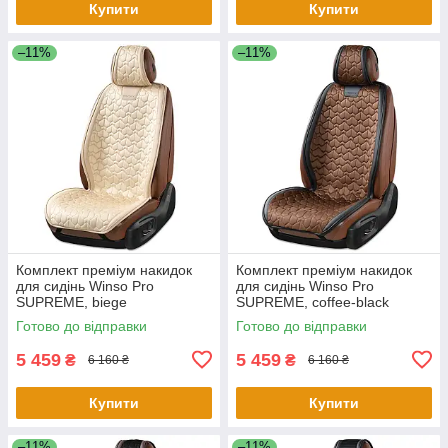
Купити
Купити
–11%
–11%
Комплект преміум накидок
Комплект преміум накидок
для сидінь Winso Pro
для сидінь Winso Pro
SUPREME, biege
SUPREME, coffee-black
Готово до відправки
Готово до відправки
5 459
5 459
₴
₴
6 160 ₴
6 160 ₴
Купити
Купити
–11%
–11%