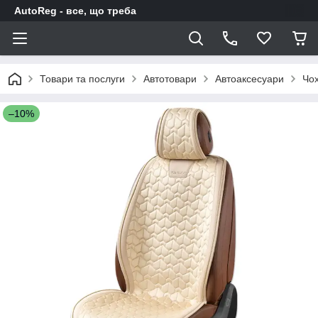
AutoReg - все, що треба
Товари та послуги
Автотовари
Автоаксесуари
Чох
–10%