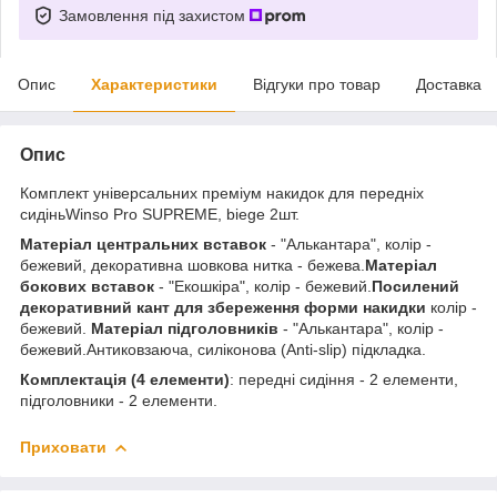
Замовлення під захистом
Опис
Характеристики
Відгуки про товар
Доставка
Опис
Комплект універсальних преміум накидок для передніх
сидіньWinso Pro SUPREME, biege 2шт.
Матеріал центральних вставок
- "Алькантара", колір -
бежевий, декоративна шовкова нитка - бежева.
Матеріал
бокових вставок
- "Екошкіра", колір - бежевий.
Посилений
декоративний кант для збереження форми накидки
колір -
бежевий.
Матеріал підголовників
- "Алькантара", колір -
бежевий.Антиковзаюча, силіконова (Anti-slip) підкладка.
Комплектація (4 елементи)
: передні сидіння - 2 елементи,
підголовники - 2 елементи.
Приховати