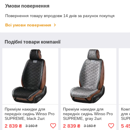
Умови повернення
Повернення товару впродовж 14 днів за рахунок покупця
Всі умови повернення
Подібні товари компанії
Преміум накидки для
Преміум накидки для
Комп
передніх сидінь Winso Pro
передніх сидінь Winso Pro
для 
SUPREME, black 2шт.
SUPREME, gray 2шт.
SUP
2 839
2 839
5 4
₴
₴
3 160 ₴
3 160 ₴