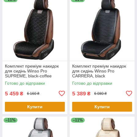
Комплект преміум накидок
Комплект преміум накидок
для сидінь Winso Pro
для сидінь Winso Pro
SUPREME, black-coffee
СARRERA, black
Готово до відправки
Готово до відправки
5 459
5 389
₴
₴
6 160 ₴
6 080 ₴
Купити
Купити
–11%
–11%