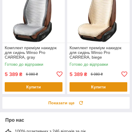
Комплект преміум накидок
Комплект преміум накидок
для сидінь Winso Pro
для сидінь Winso Pro
СARRERA, gray
СARRERA, biege
Готово до відправки
Готово до відправки
5 389
5 389
₴
₴
6 080 ₴
6 080 ₴
Купити
Купити
Показати ще
Про нас
100% позитивних з 246 відгуків за рік