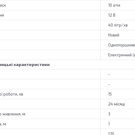
иск
10 атм
ня
12 В
40 літр/хв
Новий
Однопоршнев
Електричний (
ицькі характеристики
-
-
ї роботи, хв
15
24 місяці
 живлення, м
3
, м
1
170