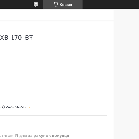
Кошик
ХВ 170 ВТ
0
67) 245-56-56
отягом 14 днів
за рахунок покупця