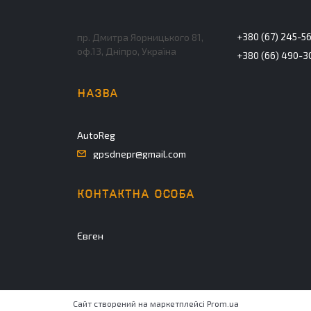
+380 (67) 245-5
пр. Дмитра Яорницького 81,
оф.13, Дніпро, Україна
+380 (66) 490-3
AutoReg
gpsdnepr@gmail.com
Євген
Сайт створений на маркетплейсі
Prom.ua