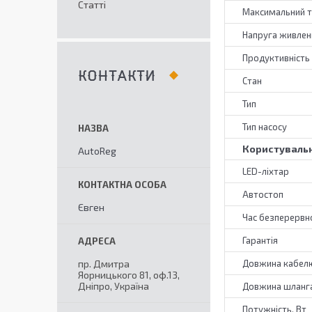
Статті
Максимальний т
Напруга живлен
Продуктивність
КОНТАКТИ
Стан
Тип
Тип насосу
Користувальн
AutoReg
LED-ліхтар
Автостоп
Євген
Час безперервно
Гарантія
пр. Дмитра
Довжина кабелю
Яорницького 81, оф.13,
Дніпро, Україна
Довжина шланга
Потужність, Вт