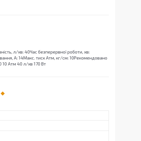
сть, л/хв: 40Час безперервної роботи, хв:
ання, А: 14Макс. тиск Атм, кг/см: 10Рекомендовано
 10 Атм 40 л/хв 170 Вт