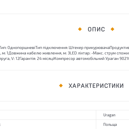
ОПИС
0Тип: ОднопоршневіТип підключення: Штекер прикурювачаПродуктивні
м: 1Довжина кабелю живлення, м: 3LED ліхтар: -Макс. струм спожив
апруга, V: 12Гарантія: 24 місяціКомпресор автомобільний Ураган 90210
ХАРАКТЕРИСТИКИ
Uragan
к
Польща