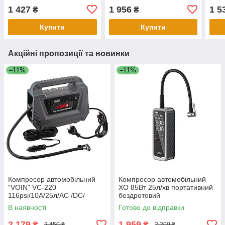
1 427
1 956
1 5
₴
₴
Купити
Купити
Акційні пропозиції та новинки
–11%
–11%
Компресор автомобільний
Компресор автомобільний
"VOIN" VC-220
XO 85Вт 25л/хв портативний
116psi/10А/25л/AC /DC/
бездротовий
Автостоп
В наявності
Готово до відправки
2 179
1 959
₴
₴
2 450 ₴
2 200 ₴