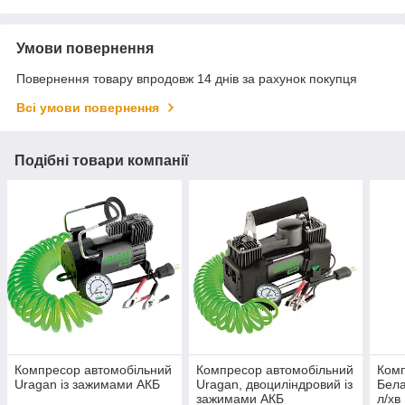
Умови повернення
Повернення товару впродовж 14 днів за рахунок покупця
Всі умови повернення
Подібні товари компанії
Компресор автомобільний
Компресор автомобільний
Комп
Uragan із зажимами АКБ
Uragan, двоциліндровий із
Бела
зажимами АКБ
л/хв