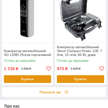
Компресор автомобільний
Компресор автомобільний
Storm Compact Power 12В, 7
XO 120Вт 25л/хв портативний
Атм, 15 л/хв.,60 Вт, довж.
шланга 0,45
Готово до відправки
Готово до відправки
1 239
975
₴
₴
1 350 ₴
1 029 ₴
Купити
Купити
Показати ще
Про нас