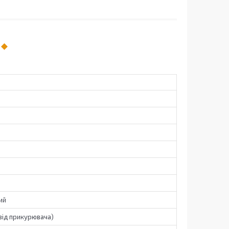
ий
від прикурювача)