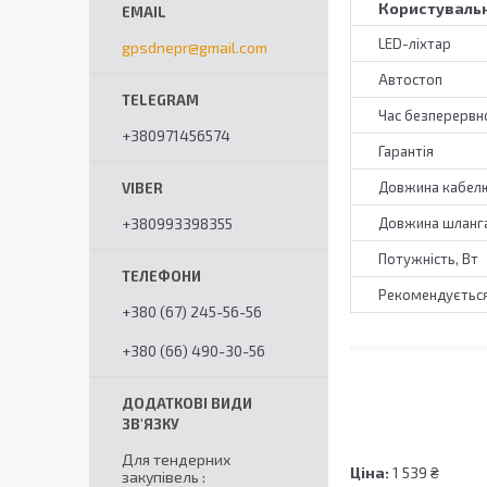
Користувальн
LED-ліхтар
gpsdnepr@gmail.com
Автостоп
Час безперервно
+380971456574
Гарантія
Довжина кабелю
+380993398355
Довжина шланга
Потужність, Вт
Рекомендується
+380 (67) 245-56-56
+380 (66) 490-30-56
Для тендерних
Ціна:
1 539 ₴
закупівель