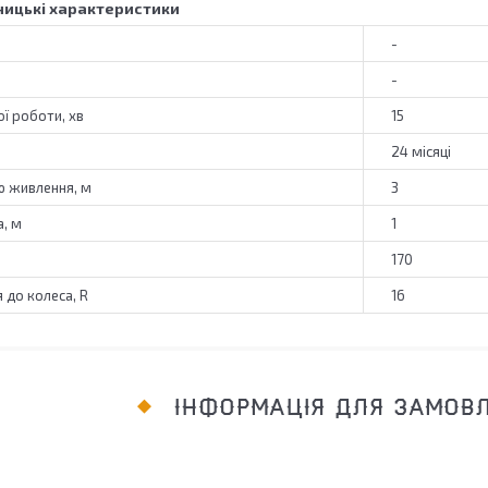
ицькі характеристики
-
-
ї роботи, хв
15
24 місяці
 живлення, м
3
, м
1
170
 до колеса, R
16
ІНФОРМАЦІЯ ДЛЯ ЗАМОВ