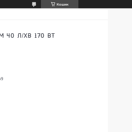
Кошик
 40 Л/ХВ 170 ВТ
49