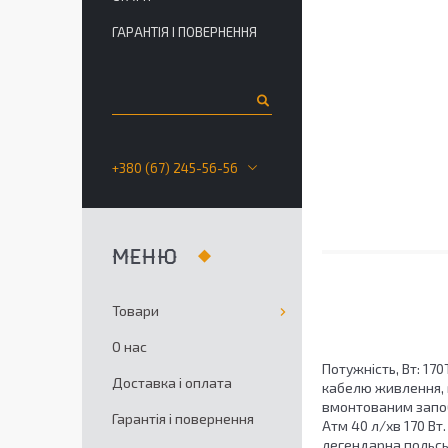
ГАРАНТІЯ І ПОВЕРНЕННЯ
+380 (67) 245-56-56
Товари
О нас
Потужність, Вт: 1
Доставка і оплата
кабелю живлення, м
вмонтованим запоб
Гарантія і повернення
Атм 40 л/хв 170 В
легендарна польсь