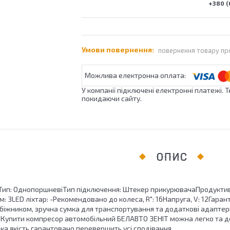
+380 (
повернення товару пр
У компанії підключені електронні платежі. 
покидаючи сайту.
ОПИС
70Тип: ОднопоршневіТип підключення: Штекер прикурювачаПродуктив
: 3LED ліхтар: -Рекомендовано до колеса, R": 16Напруга, V: 12Гаран
іжником, зручна сумка для транспортування та додаткові адаптери
т. Купити компресор автомобільний БЕЛАВТО ЗЕНІТ можна легко та д
ка якість гарантовано перевершить усі сподівання.