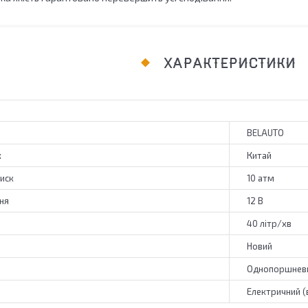
ХАРАКТЕРИСТИКИ
BELAUTO
к
Китай
иск
10 атм
ня
12 В
40 літр/хв
Новий
Однопоршнев
Електричний (