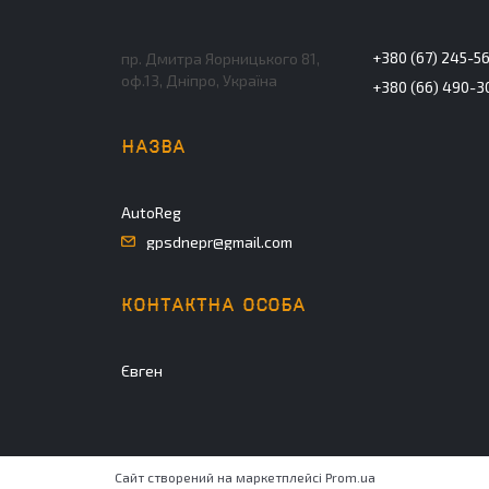
+380 (67) 245-5
пр. Дмитра Яорницького 81,
оф.13, Дніпро, Україна
+380 (66) 490-3
AutoReg
gpsdnepr@gmail.com
Євген
Сайт створений на маркетплейсі
Prom.ua