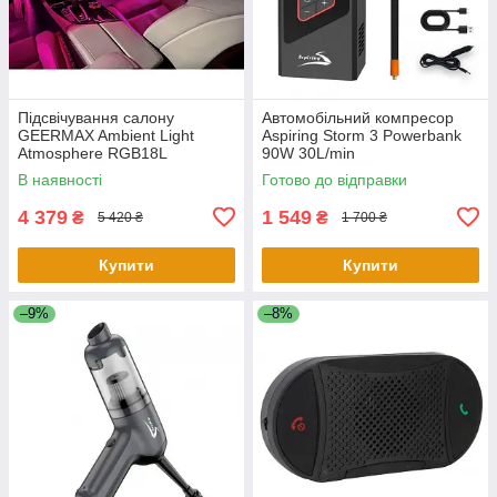
Підсвічування салону
Автомобільний компресор
GEERMAX Ambient Light
Aspiring Storm 3 Powerbank
Atmosphere RGB18L
90W 30L/min
В наявності
Готово до відправки
4 379
1 549
₴
₴
5 420 ₴
1 700 ₴
Купити
Купити
–9%
–8%