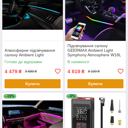
Підсвічування салону
Атмосферне підсвічування
GEERMAX Ambient Light
салону Ambient Light
Symphony Atmosphere W18L
Готово до відправки
В наявності
4 479
4 819
₴
₴
5 680 ₴
6 100 ₴
Купити
Купити
–19%
–9%