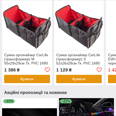
Сумка органайзер CarLife
Сумка органайзер CarLife
Сумк
(трансформер) M
(трансформер) S
EVA 
55х29х29см Тк. PVC 1680
52х26х28см Тк. PVC 1680
чор
D чорна
D чорна
1 386
1 129
1 4
₴
₴
Купити
Купити
Акційні пропозиції та новинки
–21%
–21%