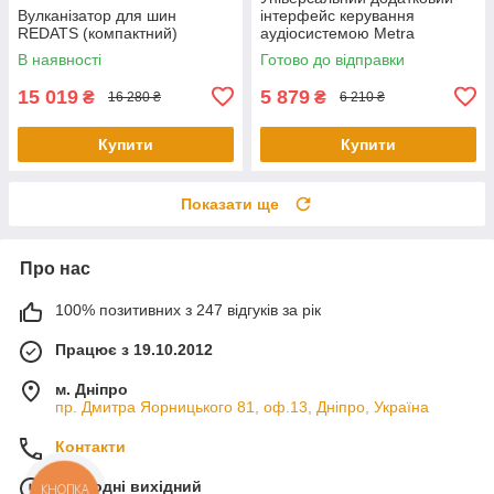
Вулканізатор для шин
інтерфейс керування
REDATS (компактний)
аудіосистемою Metra
ASWCSTALK
В наявності
Готово до відправки
15 019
5 879
₴
₴
16 280 ₴
6 210 ₴
Купити
Купити
Показати ще
Про нас
100% позитивних з 247 відгуків за рік
Працює з 19.10.2012
м. Дніпро
пр. Дмитра Яорницького 81, оф.13, Дніпро, Україна
Контакти
Сьогодні вихідний
КНОПКА