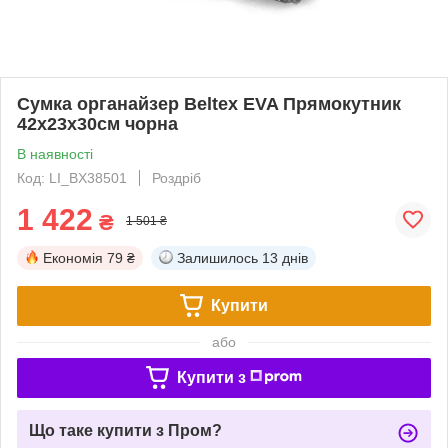
Сумка органайзер Beltex EVA Прямокутник
42х23х30см чорна
В наявності
Код: LI_BX38501
Роздріб
1 422
₴
1 501 ₴
Економія
79 ₴
Залишилось
13 днів
Купити
або
Купити з
Що таке купити з Пром?