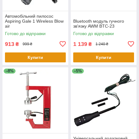
Автомобільний пилосос
Aspiring Gale 1 Wireless Blow
Bluetooth модуль гучного
air
зв'язку AWM BTC-23
Готово до відправки
Готово до відправки
913
1 139
₴
₴
999 ₴
1 240 ₴
Купити
Купити
–8%
–5%
Універсальний додатковий