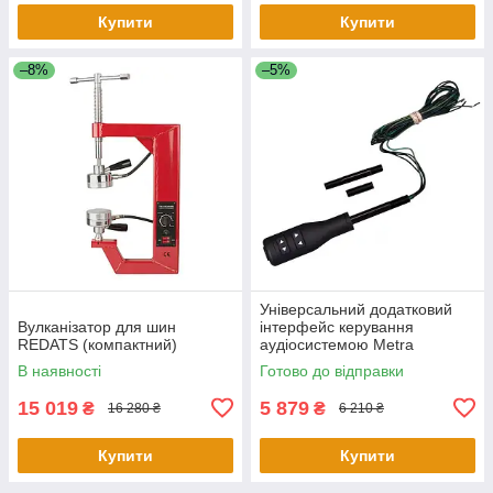
Купити
Купити
–8%
–5%
Універсальний додатковий
Вулканізатор для шин
інтерфейс керування
REDATS (компактний)
аудіосистемою Metra
ASWCSTALK
В наявності
Готово до відправки
15 019
5 879
₴
₴
16 280 ₴
6 210 ₴
Купити
Купити