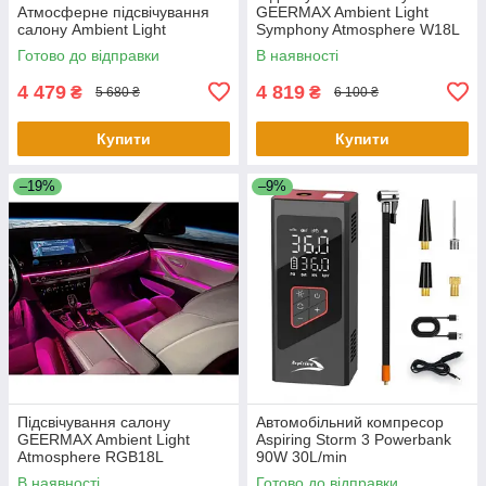
Атмосферне підсвічування
GEERMAX Ambient Light
салону Ambient Light
Symphony Atmosphere W18L
Готово до відправки
В наявності
4 479
4 819
₴
₴
5 680 ₴
6 100 ₴
Купити
Купити
–19%
–9%
Підсвічування салону
Автомобільний компресор
GEERMAX Ambient Light
Aspiring Storm 3 Powerbank
Atmosphere RGB18L
90W 30L/min
В наявності
Готово до відправки