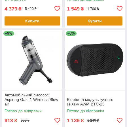
4 379
1 549
₴
₴
5 420 ₴
1 700 ₴
Купити
Купити
–9%
–8%
Автомобільний пилосос
Aspiring Gale 1 Wireless Blow
Bluetooth модуль гучного
air
зв'язку AWM BTC-23
Готово до відправки
Готово до відправки
913
1 139
₴
₴
999 ₴
1 240 ₴