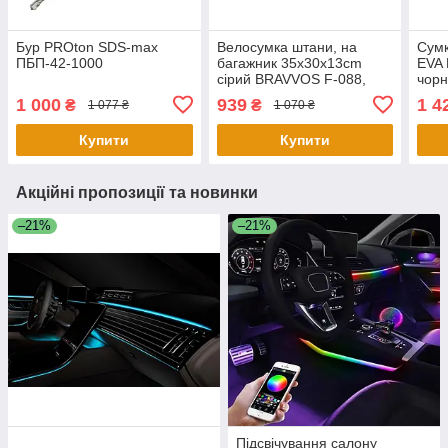
Бур PROton SDS-max
Велосумка штани, на
Сумк
ПБП-42-1000
багажник 35x30x13cm
EVA 
сірий BRAVVOS F-088,
чор
водовідштовх. матеріал
1 000
939
1 4
₴
₴
1 077 ₴
1 070 ₴
Купити
Купити
Акційні пропозиції та новинки
–21%
–21%
Підсвічування салону