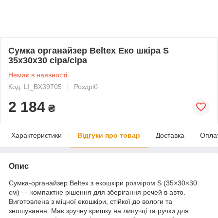
Сумка органайзер Beltex Еко шкіра S
35х30х30 сіра/сіра
Немає в наявності
Код: LI_BX39705
Роздріб
2 184
₴
Характеристики
Відгуки про товар
Доставка
Опла
Опис
Сумка-органайзер Beltex з екошкіри розміром S (35×30×30
см) — компактне рішення для зберігання речей в авто.
Виготовлена з міцної екошкіри, стійкої до вологи та
зношування. Має зручну кришку на липучці та ручки для