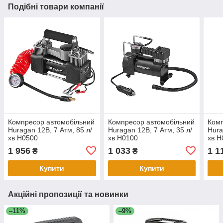
Подібні товари компанії
Компресор автомобільний
Компресор автомобільний
Комп
Huragan 12В, 7 Атм, 85 л/
Huragan 12В, 7 Атм, 35 л/
Hura
хв H0500
хв H0100
хв H
1 956
1 033
1 1
₴
₴
Купити
Купити
Акційні пропозиції та новинки
–11%
–9%