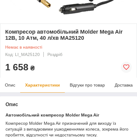
Компресор автомобільний Molder Mega Air
12В, 10 Атм, 40 л/хв MA25120
Немає в наявності
Код: LI_MA25120
Роздріб
1 658
₴
Опис
Характеристики
Відгуки про товар
Доставка
Опис
Автомобільний компресор Molder Mega Air
Компресор Molder Mega Air призначений для виходу їз
ситуацій з випадковими ушкодженнями колеса, зокрема його
пробиття, відсутності чи недостатньому тиску.