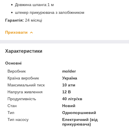
Довжина шланга:1 м
штекер прикурювача з запобіжником
Гарантія:
24 місяці
Приховати
Характеристики
Основні
Виробник
molder
Країна виробник
Україна
Максимальний тиск
10 атм
Напруга живлення
12 В
Продуктивність
40 літр/хв
Стан
Новий
Тип
Однопоршневий
Тип насосу
Електричний (від
прикурювача)