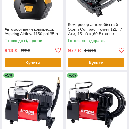
Компресор автомобільний
Автомобільний компресор
Storm Compact Power 12В, 7
Aspiring Airflow 1150 psi 35 л
Атм, 15 л/хв.,60 Вт, довж.
шланга 0,45
Готово до відправки
Готово до відправки
913
977
₴
₴
999 ₴
1 029 ₴
Купити
Купити
–5%
–5%