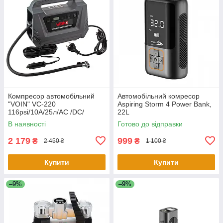
Компресор автомобільний
Автомобільний комресор
"VOIN" VC-220
Aspiring Storm 4 Power Bank,
116psi/10А/25л/AC /DC/
22L
Автостоп
В наявності
Готово до відправки
2 179
999
₴
₴
2 450 ₴
1 100 ₴
Купити
Купити
–9%
–9%