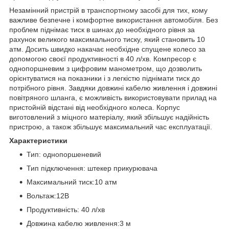
Незамінний пристрій в транспортному засобі для тих, кому
важливе безпечне і комфортне використання автомобіля. Без
проблем піднімає тиск в шинах до необхідного рівня за
рахунок великого максимального тиску, який становить 10
атм. Досить швидко накачає необхідне спущене колесо за
допомогою своєї продуктивності в 40 л/хв. Компресор є
однопоршневим з цифровим манометром, що дозволить
орієнтуватися на показники і з легкістю піднімати тиск до
потрібного рівня. Завдяки довжині кабелю живлення і довжині
повітряного шланга, є можливість використовувати прилад на
пристойній відстані від необхідного колеса. Корпус
виготовлений з міцного матеріалу, який збільшує надійність
пристрою, а також збільшує максимальний час експлуатації.
Характеристики
Тип: однопоршеневий
Тип підключення: штекер прикурювача
Максимальний тиск:10 атм
Вольтаж:12В
Продуктивність: 40 л/хв
Довжина кабелю живлення:3 м