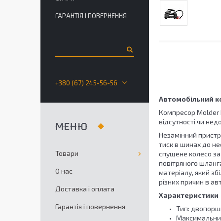
ГАРАНТІЯ І ПОВЕРНЕННЯ
+380 (67) 245-56-56
Автомобільний к
Компресор Molder 
відсутності чи нед
Незамінний пристр
тиск в шинах до не
Товари
спущене колесо за
повітряного шланга
О нас
матеріалу, який зб
різних причин в ав
Доставка і оплата
Характеристики
Гарантія і повернення
Тип: двопор
Максимальний