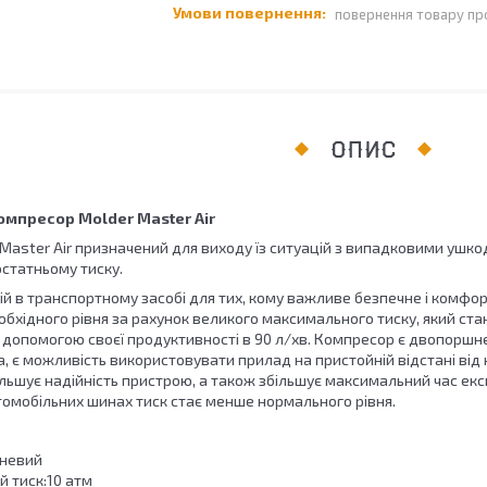
повернення товару пр
ОПИС
омпресор Molder Master Air
Master Air призначений для виходу їз ситуацій з випадковими ушко
остатньому тиску.
ій в транспортному засобі для тих, кому важливе безпечне і комфо
обхідного рівня за рахунок великого максимального тиску, який ст
 допомогою своєї продуктивності в 90 л/хв. Компресор є двопоршн
, є можливість використовувати прилад на пристойній відстані від
ільшує надійність пристрою, а також збільшує максимальний час експ
томобільних шинах тиск стає менше нормального рівня.
шневий
 тиск:10 атм