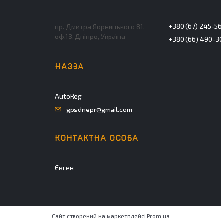
+380 (67) 245-5
пр. Дмитра Яорницького 81,
оф.13, Дніпро, Україна
+380 (66) 490-3
AutoReg
gpsdnepr@gmail.com
Євген
Сайт створений на маркетплейсі
Prom.ua