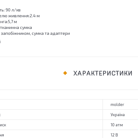
ь: 90 л/хв
елю живлення:2.4 м
га:5,7 м
:тканинна сумка
 запобіжником, сумка та адаптери
і
ХАРАКТЕРИСТИКИ
molder
к
Україна
иск
10 атм
ня
12 В