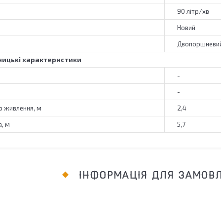
90 літр/хв
Новий
Двопоршневи
ицькі характеристики
-
-
 живлення, м
2,4
, м
5,7
ІНФОРМАЦІЯ ДЛЯ ЗАМОВ