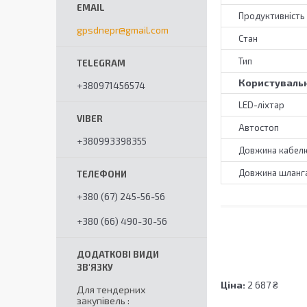
Продуктивність
gpsdnepr@gmail.com
Стан
Тип
Користувальн
+380971456574
LED-ліхтар
Автостоп
+380993398355
Довжина кабелю
Довжина шланга
+380 (67) 245-56-56
+380 (66) 490-30-56
Ціна:
2 687 ₴
Для тендерних
закупівель