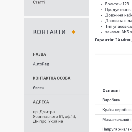
Статті
Вольтаж:12В
Продуктивніст
Довжина каб
Довжина шлан
Тип упаковки
зажими АКБ з
КОНТАКТИ
Гарантія:
24 місяц
AutoReg
Євген
Основні
Виробник
Країна виробни
пр. Дмитра
Яорницького 81, оф.13,
Максимальний т
Дніпро, Україна
Напруга живлен