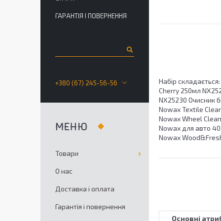
ГАРАНТІЯ І ПОВЕРНЕННЯ
Набір складається
+380 (67) 245-56-56
Cherry 250мл NX252
NX25230 Очисник б
Nowax Textile Clea
Nowax Wheel Cleane
Nowax для авто 40
Nowax Wood&Fresh 
Товари
О нас
Доставка і оплата
Гарантія і повернення
Основні атри