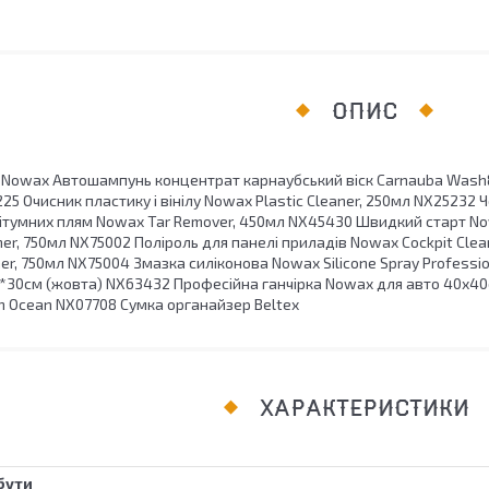
ОПИС
: Nowax Автошампунь концентрат карнаубський віск Carnauba Wash
25 Очисник пластику і вінілу Nowax Plastic Cleaner, 250мл NX25232 
ітумних плям Nowax Tar Remover, 450мл NX45430 Швидкий старт Now
ner, 750мл NX75002 Поліроль для панелі приладів Nowax Cockpit Clea
r, 750мл NX75004 Змазка силіконова Nowax Silicone Spray Professi
*30см (жовта) NX63432 Професійна ганчірка Nowax для авто 40х4
Ocean NX07708 Сумка органайзер Beltex
ХАРАКТЕРИСТИКИ
бути