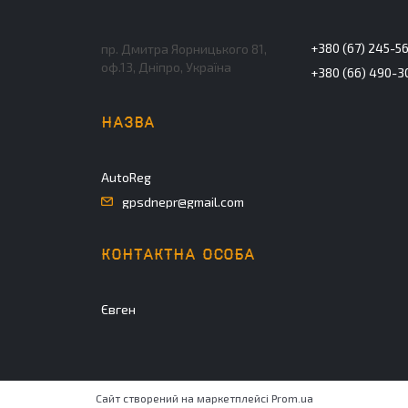
+380 (67) 245-5
пр. Дмитра Яорницького 81,
оф.13, Дніпро, Україна
+380 (66) 490-3
AutoReg
gpsdnepr@gmail.com
Євген
Сайт створений на маркетплейсі
Prom.ua