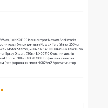
&Wax, 1л NX01100 Концентрат Nowax Anti Insekt
Чорнитель і блиск для шин Nowax Tyre Shine, 250мл
ax Motor Starter, 450мл NX45110 Очисник текстилю
ner Spray Океан, 750мл NX00710 Очисник дисків
onal Cobra, 200мл NX20700 Професійна ганчірка
0см (перфорована синя) NX62442 Ароматизатор