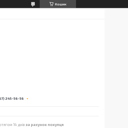
Кошик
0
67) 245-56-56
отягом 14 днів
за рахунок покупця