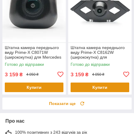
Штатна камера переднього
Штатна камера переднього
виду Prime-X С8071W
виду Prime-X C8162W
(ширококутна) для Mercedes
(ширококутна) для
S-Class W222, V222, X222
Volkswagen Tiguan L 2016
Готово до відправки
Готово до відправки
2015-2017
2017
3 159
3 159
₴
₴
4 050 ₴
4 050 ₴
Купити
Купити
Показати ще
Про нас
100% позитивних з 243 відгуків за рік