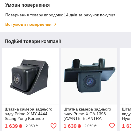
Умови повернення
Повернення товару впродовж 14 днів за рахунок покупця
Всі умови повернення
Подібні товари компанії
Штатна камера заднього
Штатна камера заднього
Штат
виду Prime-X MY-4444
виду Prime-X СА-1398
виду
Ssang Yong Korando
(AVANTE, ELANTRA,
Hyun
2010+
GRANDEUR, CERATO,
2007
1 639
1 639
1 6
₴
₴
2 050 ₴
2 050 ₴
OPTIMA, SSANG YONG,