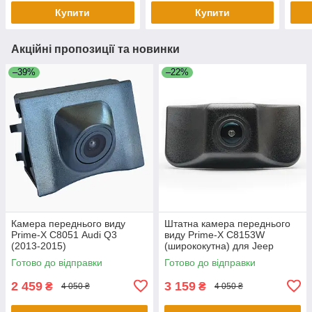
GEELY)
Купити
Купити
Акційні пропозиції та новинки
–39%
–22%
Камера переднього виду
Штатна камера переднього
Prime-X С8051 Audi Q3
виду Prime-X C8153W
(2013-2015)
(ширококутна) для Jeep
Cherokee 2016-2018
Готово до відправки
Готово до відправки
2 459
3 159
₴
₴
4 050 ₴
4 050 ₴