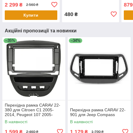
2007-2011 / DACIA Logan,
V80 2010-2014; Coolbear
Micr
2 299
879
₴
2 560 ₴
Sandero 2008-2012,
2009-2011
201
480
₴
Купити
Акційні пропозиції та новинки
–35%
–34%
Перехідна рамка CARAV 22-
380 для Citroen C1 2005-
Перехідна рамка CARAV 22-
2014, Peugeot 107 2005-
901 для Jeep Compass
2014, Toyota Aygo 2005-2014
В наявності
В наявності
1 599
1 179
₴
₴
2 460 ₴
1 790 ₴