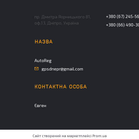
+380 (67) 245-5
пр. Дмитра Яорницького 81,
оф.13, Дніпро, Україна
+380 (66) 490-3
AutoReg
gpsdnepr@gmail.com
Євген
Сайт створений на маркетплейсі
Prom.ua