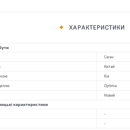
ХАРАКТЕРИСТИКИ
бути
Carav
к
Китай
ркою
Kia
деллю
Optima
Новий
ицькі характеристики
-
-