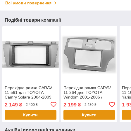
Всі умови повернення
Подібні товари компанії
Перехідна рамка CARAV
Перехідна рамка CARAV
Пер
11-561 для TOYOTA
11-264 для TOYOTA
11-
Camry Solara 2004-2009
Windom 2001-2006 /
Yari
LEXUS ES 2001-2006
(Silv
2 149
2 199
1 9
₴
₴
2 400 ₴
2 480 ₴
(Silver)
Купити
Купити
Акційні пропозиції та новинки