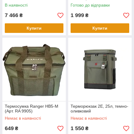
В наявності
Готово до відправки
7 466
1 999
₴
₴
Купити
Купити
Термосумка Ranger HB5-M
Терморюкзак 2E, 25л, темно-
(Арт. RA 9905)
оливковий
Немає в наявності
Немає в наявності
649
1 550
₴
₴