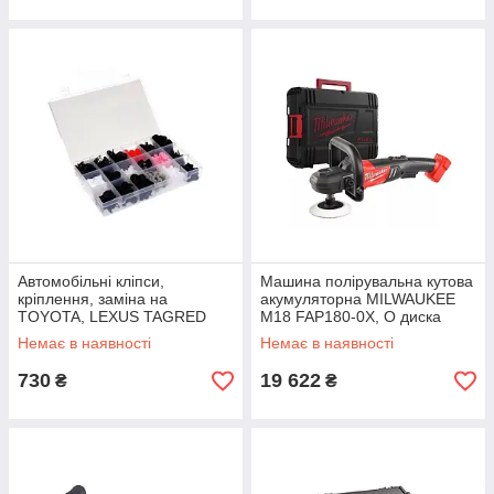
Автомобільні кліпси,
Машина полірувальна кутова
кріплення, заміна на
акумуляторна MILWAUKEE
TOYOTA, LEXUS TAGRED
M18 FAP180-0X, O диска
TA1139
180мм, (+ полірувальна
Немає в наявності
Немає в наявності
платформа, пилезахисний
екран, D
730
19 622
₴
₴