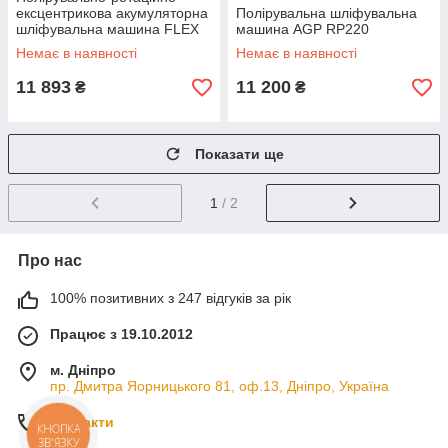
ексцентрикова акумуляторна
Полірувальна шліфувальна
шліфувальна машина FLEX
машина AGP RP220
PXE 80 12-EC без АКБ та
Немає в наявності
Немає в наявності
зарядного
11 893
11 200
₴
₴
Показати ще
1
/ 2
Про нас
100% позитивних з 247 відгуків за рік
Працює з 19.10.2012
м. Дніпро
пр. Дмитра Яорницького 81, оф.13, Дніпро, Україна
Контакти
КНОПКА
ЗВ'ЯЗКУ