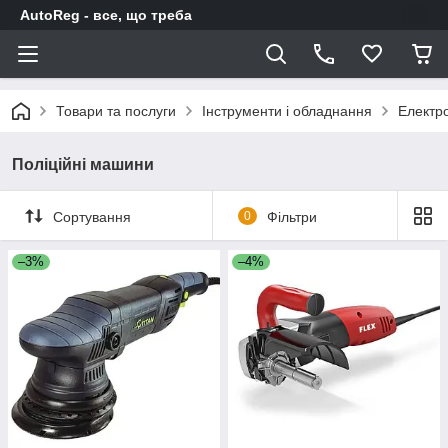
AutoReg - все, що треба
Товари та послуги
Інструменти і обладнання
Електр
Поліційні машини
Сортування
0
Фільтри
–3%
–4%