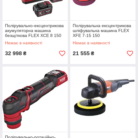
Полірувально-ексцентрикова
Полірувальна ексцентрикова
акумуляторна машина
шліфувальна машина FLEX
безщіткова FLEX XCE 8 150
XFE 7-15 150
18-EC Set з ексцентриком 8
Немає в наявності
Немає в наявності
мм.
32 998
21 555
₴
₴
Полірувально-ротаційно-