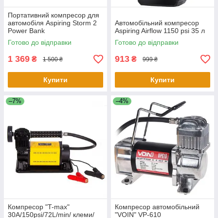
Портативний компресор для
автомобіля Aspiring Storm 2
Автомобільний компресор
Power Bank
Aspiring Airflow 1150 psi 35 л
Готово до відправки
Готово до відправки
1 369
913
₴
₴
1 500 ₴
999 ₴
Купити
Купити
–7%
–4%
Компресор "T-max"
Компресор автомобільний
30A/150psi/72L/min/ клеми/
"VOIN" VP-610