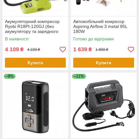
Акумуляторний компресор
Автомобільний комресор
Ryobi R18PI-120GJ (без
Aspiring Airflow 3 metal 85L
акумулятору та зарядного
180W
пристрою)
В наявності
Готово до відправки
4 109
1 639
₴
₴
4 220 ₴
1 800 ₴
Купити
Купити
–9%
–11%