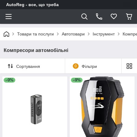
AutoReg - все, що треба
Товари та послуги
Автотовари
Інструмент
Компре
Компресори автомобільні
Сортування
0
Фільтри
–9%
–9%