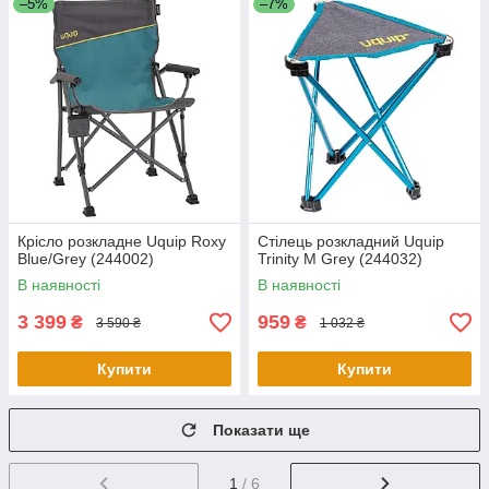
–5%
–7%
Крісло розкладне Uquip Roxy
Стілець розкладний Uquip
Blue/Grey (244002)
Trinity M Grey (244032)
В наявності
В наявності
3 399
959
₴
₴
3 590 ₴
1 032 ₴
Купити
Купити
Показати ще
1
/ 6