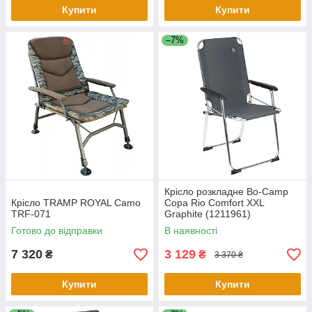
Купити
Купити
–7%
Крісло розкладне Bo-Camp
Крісло TRAMP ROYAL Camo
Copa Rio Comfort XXL
TRF-071
Graphite (1211961)
Готово до відправки
В наявності
7 320
3 129
₴
₴
3 370 ₴
Купити
Купити