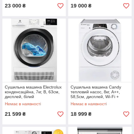
23 000
19 000
₴
₴
Сушильна машина Electrolux
Сушильна машина Candy
конденсаційна, 7кг, B, 63см,
тепловий насос, 8кг, A++,
дисплей, білий
58,5см, дисплей, Wi-Fi +
Bluetooth, білий
Немає в наявності
Немає в наявності
21 599
18 999
₴
₴