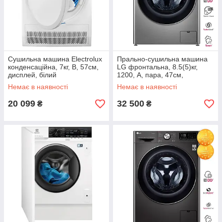
Сушильна машина Electrolux
Прально-сушильна машина
конденсаційна, 7кг, B, 57см,
LG фронтальна, 8.5(5)кг,
дисплей, білий
1200, A, пара, 47см,
дисплей, пара, інвертор,
Немає в наявності
Немає в наявності
сріблястий
20 099
32 500
₴
₴