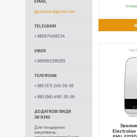
Готово
gpsdnepr@gmail.com
+380971456574
+380993398355
+380 (67) 245-56-56
+380 (66) 490-30-56
Зволож
Для тендерних
Electrolux
закупівель
EHU-3315D 
amam.prom@gmail.com