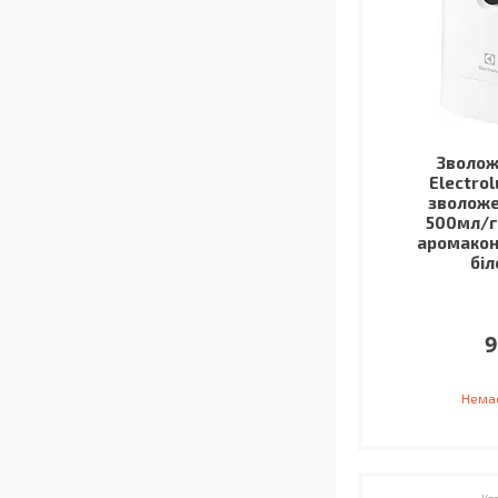
Зволож
Electro
зволоже
500мл/г,
аромакон
біл
9
Немає