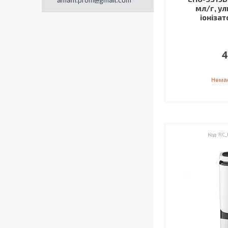
мл/г, у
іонізат
4
Немає
RC_