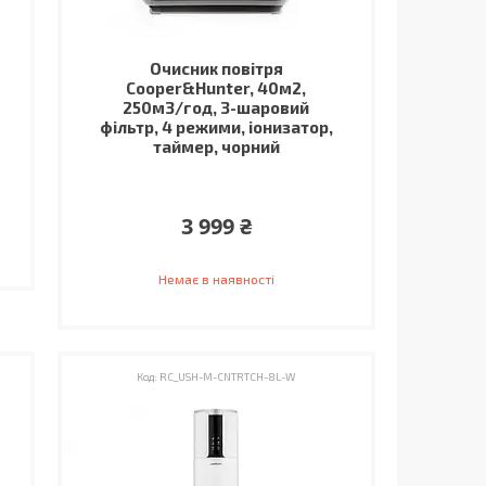
Очисник повітря
Cooper&Hunter, 40м2,
250м3/год, 3-шаровий
фільтр, 4 режими, іонизатор,
таймер, чорний
3 999 ₴
Немає в наявності
RC_USH-M-CNTRTCH-8L-W