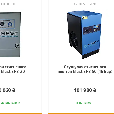
KM_SHB-20
KM_SHB-50/16
ч стисненого
Осушувач стисненого
я Mast SHB-20
повітря Mast SHB-50 (16 Бар)
9 060 ₴
101 980 ₴
 до відправки
В наявності