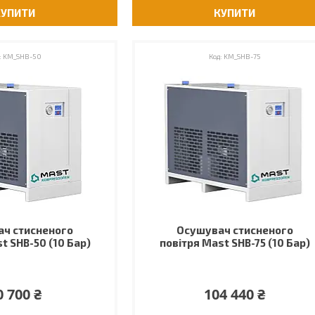
КУПИТИ
КУПИТИ
KM_SHB-50
KM_SHB-75
ч стисненого
Осушувач стисненого
t SHB-50 (10 Бар)
повітря Mast SHB-75 (10 Бар)
0 700 ₴
104 440 ₴