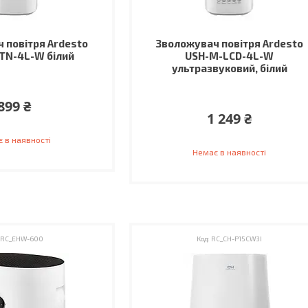
 повітря Ardesto
Зволожувач повітря Ardesto
TN-4L-W білий
USH-M-LCD-4L-W
ультразвуковий, білий
899 ₴
1 249 ₴
 в наявності
Немає в наявності
RC_EHW-600
RC_CH-P15CW3I