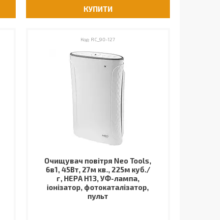
КУПИТИ
RC_90-127
Очищувач повітря Neo Tools,
6в1, 45Вт, 27м кв., 225м куб./
г, HEPA H13, УФ-лампа,
іонізатор, фотокаталізатор,
пульт