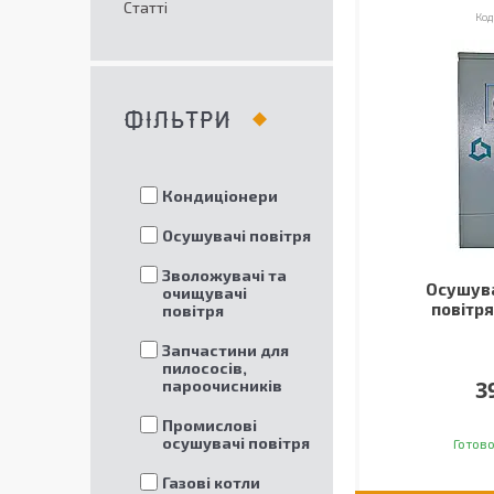
Статті
ФІЛЬТРИ
Кондиціонери
Осушувачі повітря
Зволожувачі та
Осушува
очищувачі
повітр
повітря
Запчастини для
пилососів,
3
пароочисників
Промислові
осушувачі повітря
Готово
Газові котли