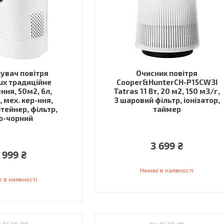
увач повітря
Очисник повітря
lux традиційне
Cooper&HunterCH-P15CW3I
ння, 50м2, 6л,
Tatras 11 Вт, 20 м2, 150 м3/г,
 мех. кер-ння,
3 шаровий фільтр, іонізатор,
тейнер, фільтр,
таймер
о-чорний
3 699 ₴
 999 ₴
Немає в наявності
 в наявності