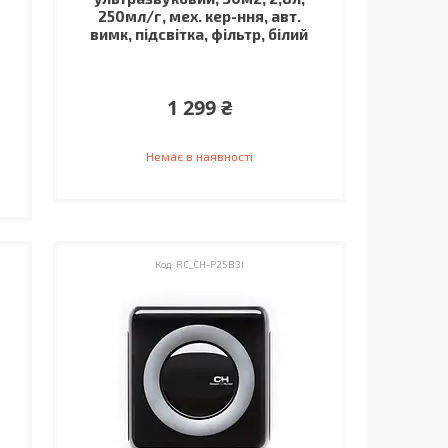
250мл/г, мех. кер-ння, авт.
вимк, підсвітка, фільтр, білий
1 299 ₴
Немає в наявності
RC_CH-P25B3I