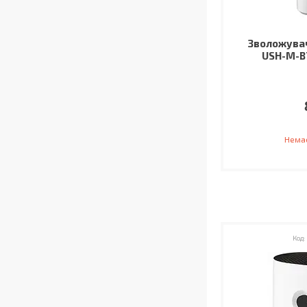
Зволожувач
USH-M-B
Немає