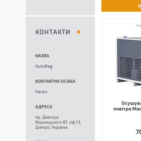
КОНТАКТИ
AutoReg
Євген
Осушува
повітря Mas
пр. Дмитра
Яорницького 81, оф.13,
Дніпро, Україна
7