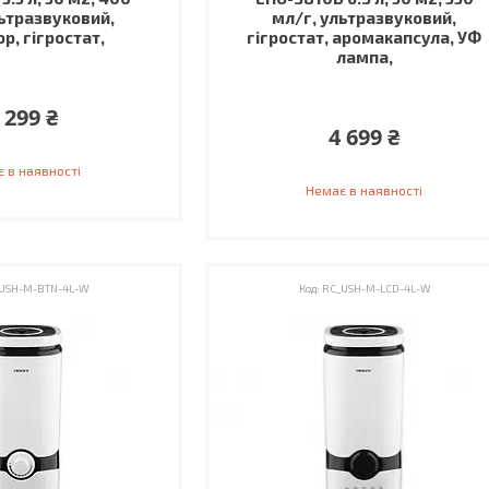
льтразвуковий,
мл/г, ультразвуковий,
ор, гігростат,
гігростат, аромакапсула, УФ
лампа,
 299 ₴
4 699 ₴
 в наявності
Немає в наявності
USH-M-BTN-4L-W
RC_USH-M-LCD-4L-W