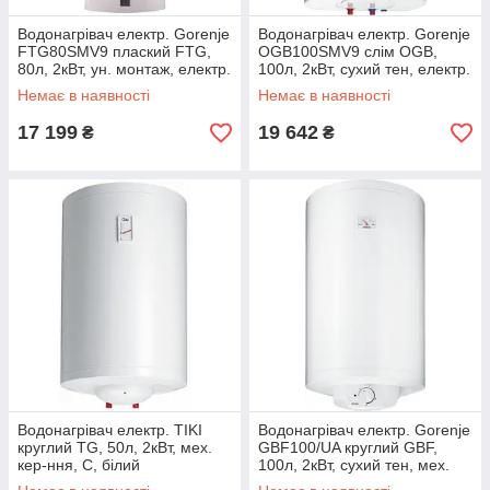
Водонагрівач електр. Gorenje
Водонагрівач електр. Gorenje
FTG80SMV9 плаский FTG,
OGB100SMV9 слім OGB,
80л, 2кВт, ун. монтаж, електр.
100л, 2кВт, сухий тен, електр.
кер-ння, B, білий
кер-ння, C, білий
Немає в наявності
Немає в наявності
17 199
19 642
₴
₴
Водонагрівач електр. TIKI
Водонагрівач електр. Gorenje
круглий TG, 50л, 2кВт, мех.
GBF100/UA круглий GBF,
кер-ння, C, білий
100л, 2кВт, сухий тен, мех.
TG50NPRIME50V9_TIKI
кер-ння, C, білий