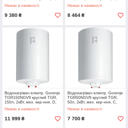
білий
білий
Немає в наявності
Немає в наявності
9 380
8 464
₴
₴
Водонагрівач електр. Gorenje
Водонагрівач електр. Gorenje
TGR150NGV9 круглий TGR,
TGR50NGV9 круглий TGR,
150л, 2кВт, мех. кер-ння, D,
50л, 2кВт, мех. кер-ння, C,
білий
білий
Немає в наявності
Немає в наявності
11 999
7 700
₴
₴