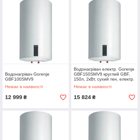
Водонагрівач електр. Gorenje
Водонагрівач Gorenje
GBF150SMV9 круглий GBF,
GBF100SMV9
150л, 2кВт, сухий тен, електр.
кер-ння, C, білий
Немає в наявності
Немає в наявності
12 999
15 824
₴
₴