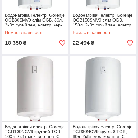
Водонагрівач електр. Gorenje
Водонагрівач електр. Gorenje
OGB80SMV9 слім OGB, 80л,
OGB150SMV9 слім OGB,
2кВт, сухий тен, електр. кер-
150л, 2кВт, сухий тен, електр.
ння, B, білий
кер-ння, C, білий
Немає в наявності
Немає в наявності
18 350
22 494
₴
₴
Водонагрівач електр. Gorenje
Водонагрівач електр. Gorenje
TGR100NGV9 круглий TGR,
TGR80NGV9 круглий TGR,
100л, 2кВт, мех. кер-ння, C,
80л, 2кВт, мех. кер-ння, C,