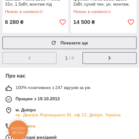
15л, 1,5кВт, монтаж під
2кВт, сухий тен, ун. монтаж,
мийкою, мех. кер-ння, B,
електр. кер-ння, C, білий
Немає в наявності
Немає в наявності
білий
6 280
14 500
₴
₴
Показати ще
1
/ 4
Про нас
100% позитивних з 247 відгуків за рік
Працює з 19.10.2012
м. Дніпро
пр. Дмитра Яорницького 81, оф.13, Дніпро, Україна
Контакти
КНОПКА
ЗВ'ЯЗКУ
Сьогодні вихідний