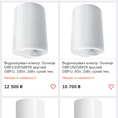
Водонагрівач електр. Gorenje
Водонагрівач електр. Gorenje
GBFU100SIMV9 круглий
GBFU50SIMV9 круглий
GBFU, 100л, 2кВт, сухий тен,
GBFU, 50л, 2кВт, сухий тен,
ун. монтаж, мех. кер-ння, C,
ун. монтаж, мех. кер-ння, C,
Немає в наявності
Немає в наявності
білий
білий
12 500
10 700
₴
₴